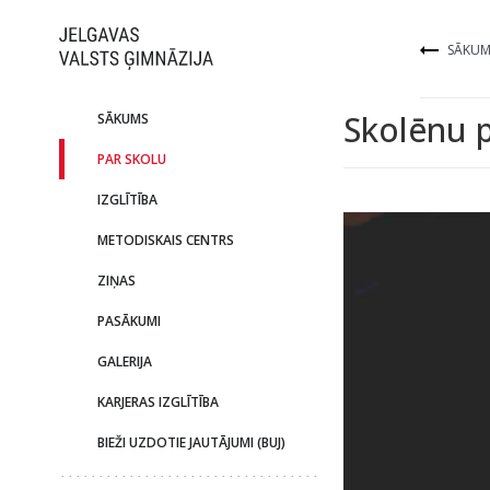
SĀKUM
Skolēnu
SĀKUMS
PAR SKOLU
IZGLĪTĪBA
METODISKAIS CENTRS
ZIŅAS
PASĀKUMI
GALERIJA
KARJERAS IZGLĪTĪBA
BIEŽI UZDOTIE JAUTĀJUMI (BUJ)