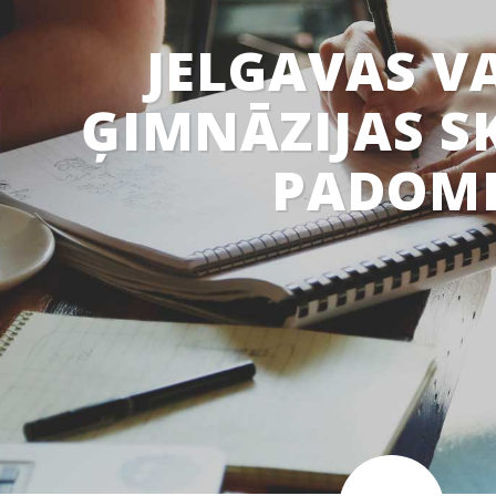
JELGAVAS V
ĢIMNĀZIJAS S
PADOM