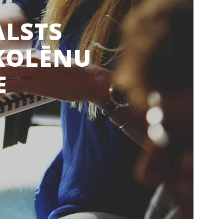
ALSTS
KOLĒNU
E