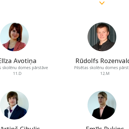
Elīza Avotiņa
Rūdolfs Rozenval
as skolēnu domes pārstāve
Pilsētas skolēnu domes pārst
11.D
12.M
ārtiņš Cibulis
Emīls Puķins