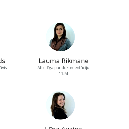
ds
Lauma Rikmane
āvis
Atbildīga par dokumentāciju
11.M
Elīna Auziņa