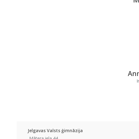
Ann
I
Jelgavas Valsts ģimnāzija
Mātera iela 44