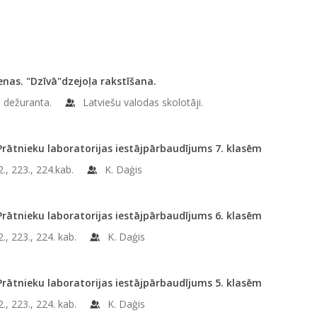
enas. "Dzīvā"dzejoļa rakstīšana.
e dežuranta.
Latviešu valodas skolotāji.
Prātnieku laboratorijas iestājpārbaudījums 7. klasēm
., 223., 224.kab.
K. Daģis
Prātnieku laboratorijas iestājpārbaudījums 6. klasēm
., 223., 224. kab.
K. Daģis
Prātnieku laboratorijas iestājpārbaudījums 5. klasēm
., 223., 224. kab.
K. Daģis