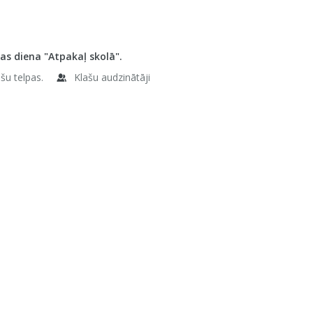
as diena "Atpakaļ skolā".
šu telpas.
Klašu audzinātāji