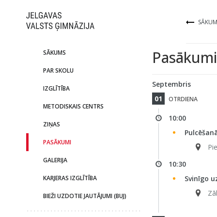
SĀKUM
Pasākumi
SĀKUMS
PAR SKOLU
Septembris
IZGLĪTĪBA
01
OTRDIENA
METODISKAIS CENTRS
10:00
ZIŅAS
Pulcēšan
PASĀKUMI
Pi
GALERIJA
10:30
KARJERAS IZGLĪTĪBA
Svinīgo u
Zā
BIEŽI UZDOTIE JAUTĀJUMI (BUJ)