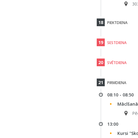
30
18
PIEKTDIENA
19
SESTDIENA
20
SVĒTDIENA
21
PIRMDIENA
08:10 - 08:50
Mācīšanā
Pē
13:00
Kursi "Sk