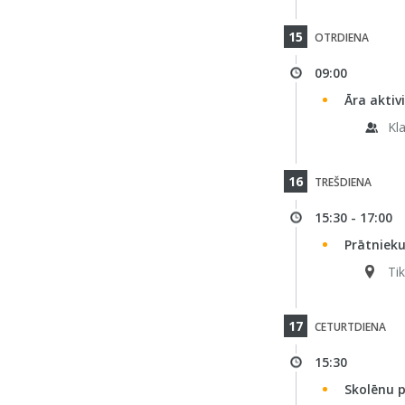
15
OTRDIENA
09:00
Āra aktiv
Kla
16
TREŠDIENA
15:30 - 17:00
Prātnieku
Tik
17
CETURTDIENA
15:30
Skolēnu 