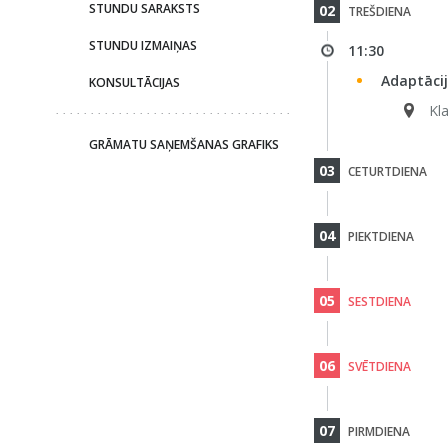
STUNDU SARAKSTS
02
TREŠDIENA
STUNDU IZMAIŅAS
11:30
Adaptācij
KONSULTĀCIJAS
Kla
GRĀMATU SAŅEMŠANAS GRAFIKS
03
CETURTDIENA
04
PIEKTDIENA
05
SESTDIENA
06
SVĒTDIENA
07
PIRMDIENA