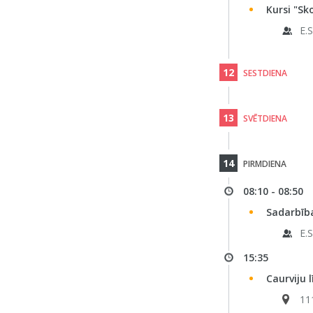
Kursi "Sk
E.
12
SESTDIENA
13
SVĒTDIENA
14
PIRMDIENA
08:10 - 08:50
Sadarbība
E.
15:35
Caurviju 
11