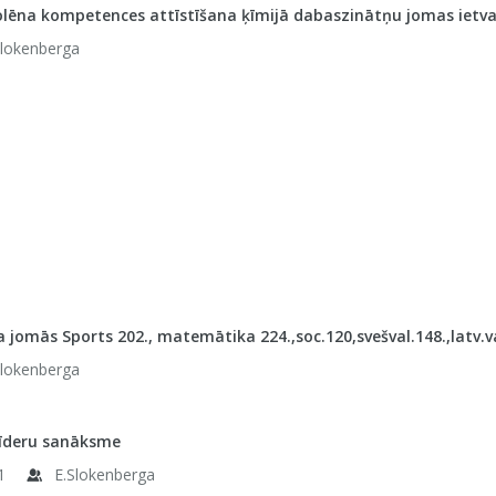
olēna kompetences attīstīšana ķīmijā dabaszinātņu jomas ietvar
Slokenberga
 jomās Sports 202., matemātika 224.,soc.120,svešval.148.,latv.va
Slokenberga
līderu sanāksme
1
E.Slokenberga