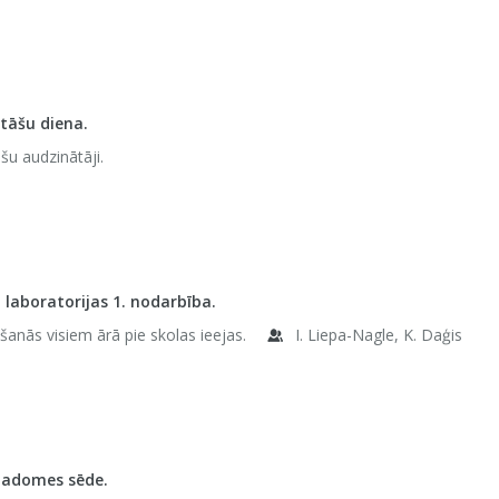
itāšu diena.
šu audzinātāji.
 laboratorijas 1. nodarbība.
šanās visiem ārā pie skolas ieejas.
I. Liepa-Nagle, K. Daģis
padomes sēde.