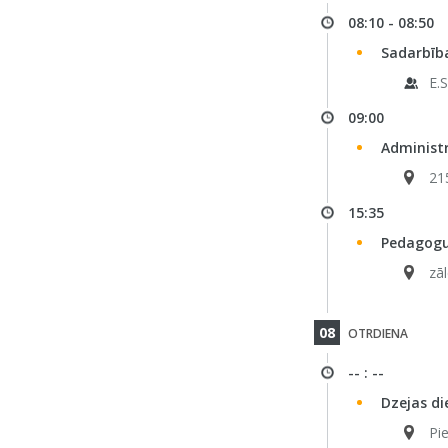
08:10 - 08:50
Sadarbība
E.
09:00
Administ
21
15:35
Pedagogu
zā
08
OTRDIENA
-- : --
Dzejas di
Pi