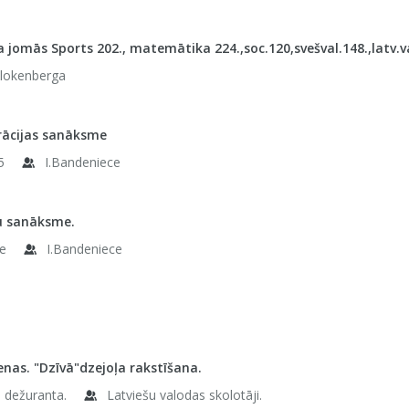
 jomās Sports 202., matemātika 224.,soc.120,svešval.148.,latv.va
Slokenberga
rācijas sanāksme
5
I.Bandeniece
 sanāksme.
le
I.Bandeniece
enas. "Dzīvā"dzejoļa rakstīšana.
e dežuranta.
Latviešu valodas skolotāji.