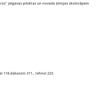
os" Jelgavas pilsētas un novada ķīmijas skolotājiem
l.118.dabaszin.311., tehnol.223.