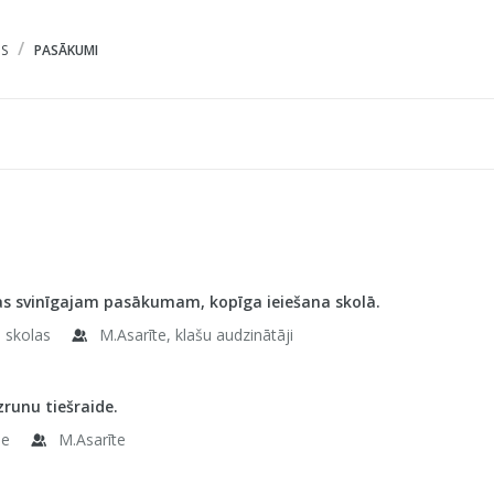
S
PASĀKUMI
ās svinīgajam pasākumam, kopīga ieiešana skolā.
e skolas
M.Asarīte, klašu audzinātāji
zrunu tiešraide.
le
M.Asarīte