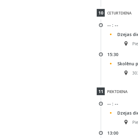
10
CETURTDIENA
-- : --
Dzejas di
Pi
15:30
Skolēnu 
30
11
PIEKTDIENA
-- : --
Dzejas di
Pi
13:00