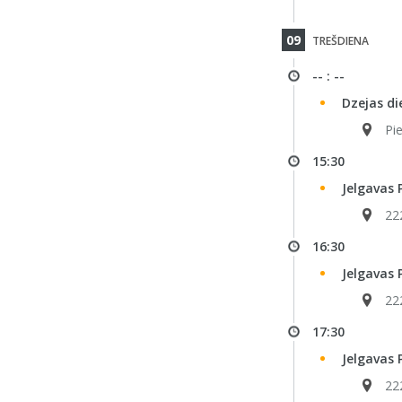
09
TREŠDIENA
-- : --
Dzejas di
Pi
15:30
Jelgavas 
222
16:30
Jelgavas 
222
17:30
Jelgavas 
222