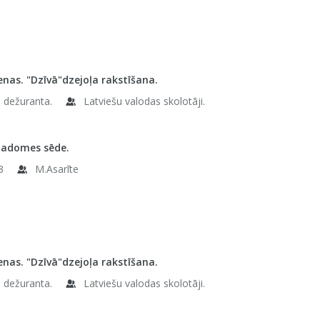
enas. "Dzīvā"dzejoļa rakstīšana.
e dežuranta.
Latviešu valodas skolotāji.
padomes sēde.
3
M.Asarīte
enas. "Dzīvā"dzejoļa rakstīšana.
e dežuranta.
Latviešu valodas skolotāji.