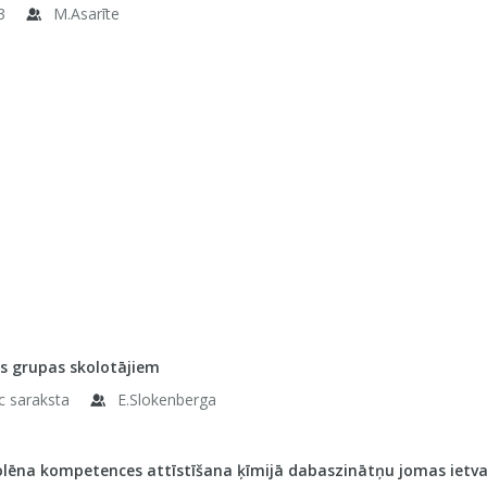
3
M.Asarīte
s grupas skolotājiem
c saraksta
E.Slokenberga
olēna kompetences attīstīšana ķīmijā dabaszinātņu jomas ietvar