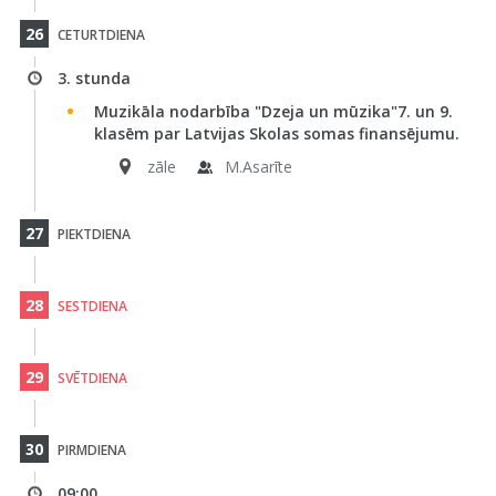
26
CETURTDIENA
3. stunda
Muzikāla nodarbība "Dzeja un mūzika"7. un 9.
klasēm par Latvijas Skolas somas finansējumu.
zāle
M.Asarīte
27
PIEKTDIENA
28
SESTDIENA
29
SVĒTDIENA
30
PIRMDIENA
09:00