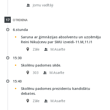
Jomu vadītāji
17
OTRDIENA
6.stunda
Saruna ar ģimnāzijas absolventu un uzņēmēju
Reini Nikuļcevu par SMU izveidi-11.M,11.I1
Zāle
M.Asarīte
15:30
Skolēnu padomes sēde.
303
M.Asarīte
15:40
Skolēnu padomes prezidentu kandidātu
debates.
Zāle
M.Asarīte