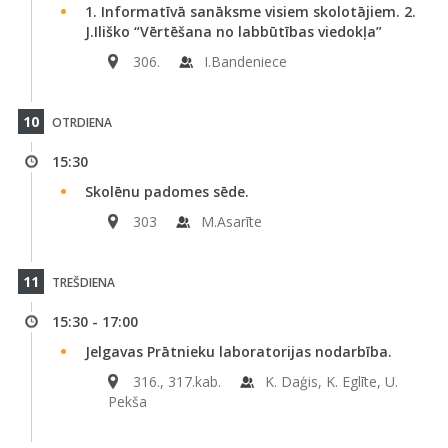
1. Informatīvā sanāksme visiem skolotājiem. 2.
J.Iliško “Vērtēšana no labbūtības viedokļa”
306.
I.Bandeniece
10
OTRDIENA
15:30
Skolēnu padomes sēde.
303
M.Asarīte
11
TREŠDIENA
15:30 - 17:00
Jelgavas Prātnieku laboratorijas nodarbība.
316., 317.kab.
K. Daģis, K. Eglīte, U.
Pekša