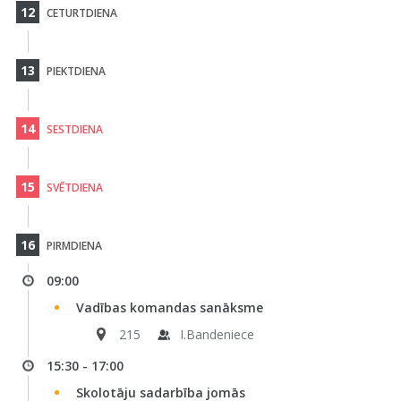
12
CETURTDIENA
13
PIEKTDIENA
14
SESTDIENA
15
SVĒTDIENA
16
PIRMDIENA
09:00
Vadības komandas sanāksme
215
I.Bandeniece
15:30 - 17:00
Skolotāju sadarbība jomās