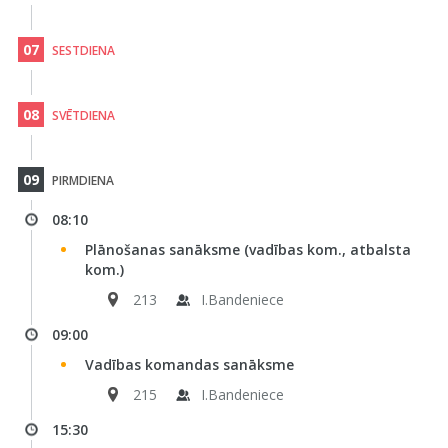
07
SESTDIENA
08
SVĒTDIENA
09
PIRMDIENA
08:10
Plānošanas sanāksme (vadības kom., atbalsta
kom.)
213
I.Bandeniece
09:00
Vadības komandas sanāksme
215
I.Bandeniece
15:30