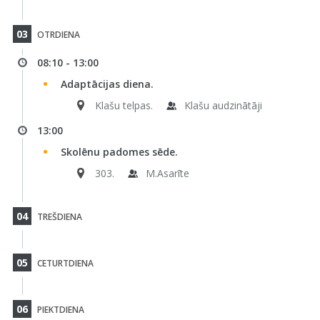
03
OTRDIENA
08:10 - 13:00
Adaptācijas diena.
Klašu telpas.
Klašu audzinātāji
13:00
Skolēnu padomes sēde.
303.
M.Asarīte
04
TREŠDIENA
05
CETURTDIENA
06
PIEKTDIENA