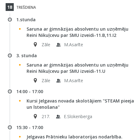
18
TREŠDIENA
1.stunda
Saruna ar ģimnāzijas absolventu un uzņēmēju
Reini Nikuļcevu par SMU izveidi-11.B,11.I2
Zāle
M.Asarīte
3. stunda
Saruna ar ģimnāzijas absolventu un uzņēmēju
Reini Nikuļcevu par SMU izveidi-11.U
Zāle
M.Asarīte
14:00 - 17:00
Kursi Jelgavas novada skolotājiem "STEAM pieeja
un īstenošana"
217.
E.Slokenberga
15:30 - 17:00
Jelgavas Prātnieku laboratorijas nodarbība.