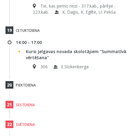
Tie, kas pirmo reizi - 317.kab., pārējie -
223.kab.
K. Daģis, K. Eglīte, U. Pekša
19
CETURTDIENA
14:00 - 17:00
Kursi Jelgavas novada skolotājiem "Summatīvā
vērtēšana"
306
E.Slokenberga
20
PIEKTDIENA
21
SESTDIENA
22
SVĒTDIENA