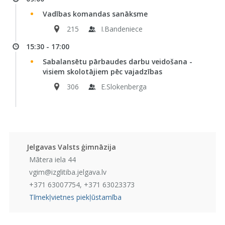
Vadības komandas sanāksme
215
I.Bandeniece
15:30 - 17:00
Sabalansētu pārbaudes darbu veidošana -
visiem skolotājiem pēc vajadzības
306
E.Slokenberga
Jelgavas Valsts ģimnāzija
Mātera iela 44
vgim@izglitiba.jelgava.lv
+371 63007754, +371 63023373
Tīmekļvietnes piekļūstamība