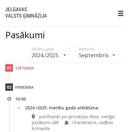
Pasākumi
Mācību gads
Mēnesis
2024./2025.
Septembris
01
SVĒTDIENA
02
PIRMDIENA
10:00
2024./2025. mācību gada atklāšana.
pulcēšanās pie ģimnāzijas ēkas, svinīgie
pasākumi zālē
I.Bandeniece, vadības
komanda