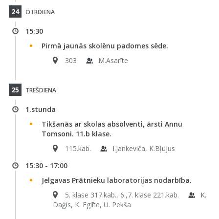
24
OTRDIENA
15:30
Pirmā jaunās skolēnu padomes sēde.
303
M.Asarīte
25
TREŠDIENA
1.stunda
Tikšanās ar skolas absolventi, ārsti Annu
Tomsoni. 11.b klase.
115.kab.
I.Jankeviča, K.Bļujus
15:30 - 17:00
Jelgavas Prātnieku laboratorijas nodarbība.
5. klase 317.kab., 6.,7. klase 221.kab.
K.
Daģis, K. Eglīte, U. Pekša