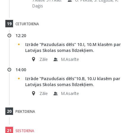
Daģis
19
CETURTDIENA
12:20
Izrāde "Pazudušais dēls" 10.I, 10.M klasēm par
Latvijas Skolas somas līdzekļiem.
Zāle
M.Asarīte
14:00
Izrāde "Pazudušais dēls"10.B, 10.U klasēm par
Latvijas Skolas somas līdzekļiem.
Zāle
M.Asarīte
20
PIEKTDIENA
21
SESTDIENA