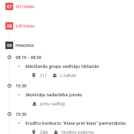
07
SESTDIENA
08
SVĒTDIENA
09
PIRMDIENA
08:10 - 08:50
Mācīšanās grupu vadītāju tikšanās
217
L.Sabule
15:30
Skolotāju sadarbība jomās
Jomu vadītāji
15:30
Erudītu konkurss "Klase pret klasi" pamatskolai.
Zāle
Skolēnu padome.