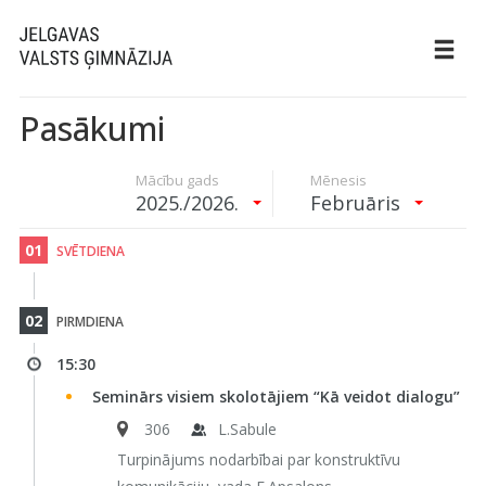
Pasākumi
Mācību gads
Mēnesis
2025./2026.
Februāris
01
SVĒTDIENA
02
PIRMDIENA
15:30
Seminārs visiem skolotājiem “Kā veidot dialogu”
306
L.Sabule
Turpinājums nodarbībai par konstruktīvu