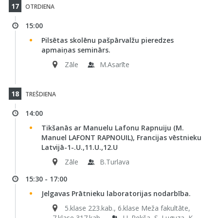
17
OTRDIENA
15:00
Pilsētas skolēnu pašpārvalžu pieredzes
apmaiņas seminārs.
Zāle
M.Asarīte
18
TREŠDIENA
14:00
Tikšanās ar Manuelu Lafonu Rapnuiju (M.
Manuel LAFONT RAPNOUIL), Francijas vēstnieku
Latvijā-1-.U.,11.U.,12.U
Zāle
B.Turlava
15:30 - 17:00
Jelgavas Prātnieku laboratorijas nodarbība.
5.klase 223.kab., 6.klase Meža fakultāte,
7.klase 317.kab.
U. Pekša, S. Luguza, K.