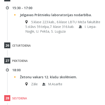
15:30 - 17:00
Jelgavas Prātnieku laboratorijas nodarbība.
5.klase 223.kab., 6.klase LBTU Meža fakultāte
5.stāvs 59.telpa,7. klase 316.kab.
I. Liepa-
Nagle, U. Pekša, S. Luguza
26
CETURTDIENA
27
PIEKTDIENA
18:00
Žetonu vakars 12. klašu skolēniem.
Zāle
M.Asarīte
28
SESTDIENA