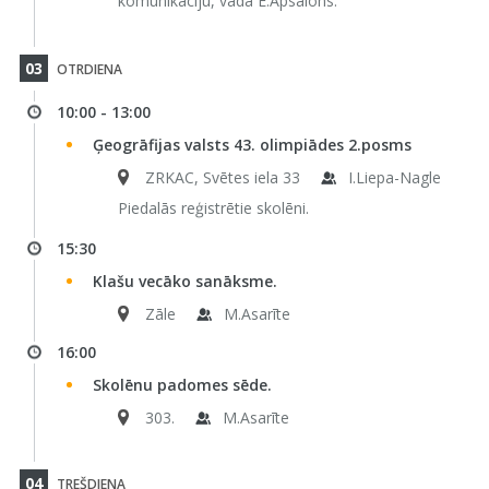
komunikāciju, vada E.Apsalons.
03
OTRDIENA
10:00 - 13:00
Ģeogrāfijas valsts 43. olimpiādes 2.posms
ZRKAC, Svētes iela 33
I.Liepa-Nagle
Piedalās reģistrētie skolēni.
15:30
Klašu vecāko sanāksme.
Zāle
M.Asarīte
16:00
Skolēnu padomes sēde.
303.
M.Asarīte
04
TREŠDIENA