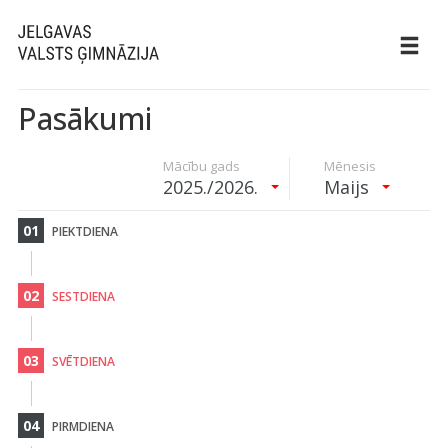
Pasākumi
Mācību gads
Mēnesis
2025./2026.
Maijs
01
PIEKTDIENA
02
SESTDIENA
03
SVĒTDIENA
04
PIRMDIENA