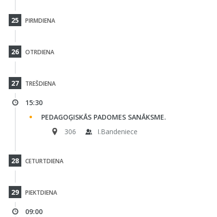
25
PIRMDIENA
26
OTRDIENA
27
TREŠDIENA
15:30
PEDAGOĢISKĀS PADOMES SANĀKSME.
306
I.Bandeniece
28
CETURTDIENA
29
PIEKTDIENA
09:00