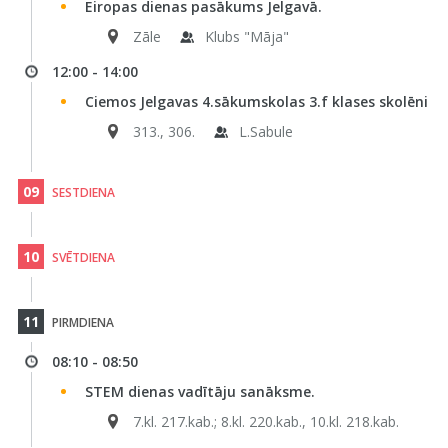
Eiropas dienas pasākums Jelgavā.
Zāle
Klubs "Māja"
12:00 - 14:00
Ciemos Jelgavas 4.sākumskolas 3.f klases skolēni
313., 306.
L.Sabule
09
SESTDIENA
10
SVĒTDIENA
11
PIRMDIENA
08:10 - 08:50
STEM dienas vadītāju sanāksme.
7.kl. 217.kab.; 8.kl. 220.kab., 10.kl. 218.kab.