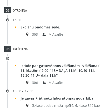
05
OTRDIENA
15:30
Skolēnu padomes sēde.
303
M.Asarīte
06
TREŠDIENA
-- : --
Izrāde par gatavošanos vēlēšanām "Vēlēšanas"
11. klasēm ( 9.00-11B+ DAĻA 11.M, 10.40-11.I,
12.20-11.U+ daļa 11.M)
306
M.Asarīte
15:30 - 17:00
Jelgavas Prātnieku laboratorijas nodarbība.
5.klase dodas meža izpētē, 6. klase 316.kab.,