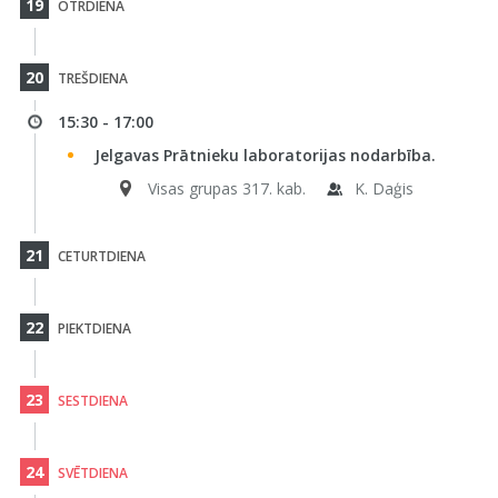
19
OTRDIENA
20
TREŠDIENA
15:30 - 17:00
Jelgavas Prātnieku laboratorijas nodarbība.
Visas grupas 317. kab.
K. Daģis
21
CETURTDIENA
22
PIEKTDIENA
23
SESTDIENA
24
SVĒTDIENA