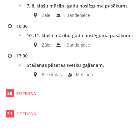
7.,8. klašu mācību gada noslēguma pasākums.
Zāle
I.Bandeniece
10:30
10.,11. klašu mācību gada noslēguma pasākums.
Zāle
I.Bandeniece
17:30
Stāšanās pilsētas svētku gājienam.
Pie skolas
M.Asarīte
30
SESTDIENA
31
SVĒTDIENA