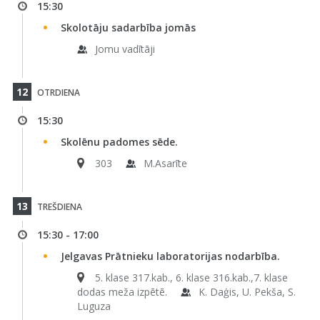
15:30
Skolotāju sadarbība jomās
Jomu vadītāji
12
OTRDIENA
15:30
Skolēnu padomes sēde.
303
M.Asarīte
13
TREŠDIENA
15:30 - 17:00
Jelgavas Prātnieku laboratorijas nodarbība.
5. klase 317.kab., 6. klase 316.kab.,7. klase
dodas meža izpētē.
K. Daģis, U. Pekša, S.
Luguza