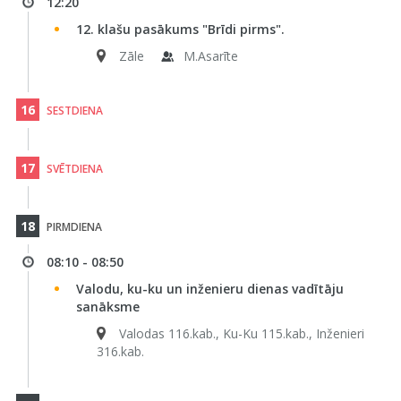
12:20
12. klašu pasākums "Brīdi pirms".
Zāle
M.Asarīte
16
SESTDIENA
17
SVĒTDIENA
18
PIRMDIENA
08:10 - 08:50
Valodu, ku-ku un inženieru dienas vadītāju
sanāksme
Valodas 116.kab., Ku-Ku 115.kab., Inženieri
316.kab.