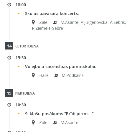
18:00
Skolas pavasara koncerts.
Zāle
M.Asarīte, A.Jurgenovska, A.Sebris,
R.Ziemele-Sebre
14
CETURTDIENA
15:30
Volejbola sacensības pamatskolai.
Halle
M.Podkalns
15
PIEKTDIENA
10:30
9. klašu pasākums "Brīdi pirms..."
Zāle
M.Asarīte