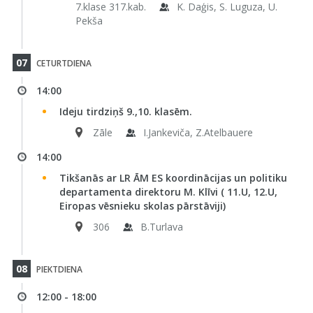
7.klase 317.kab.
K. Daģis, S. Luguza, U.
Pekša
07
CETURTDIENA
14:00
Ideju tirdziņš 9.,10. klasēm.
Zāle
I.Jankeviča, Z.Atelbauere
14:00
Tikšanās ar LR ĀM ES koordinācijas un politiku
departamenta direktoru M. Klīvi ( 11.U, 12.U,
Eiropas vēsnieku skolas pārstāviji)
306
B.Turlava
08
PIEKTDIENA
12:00 - 18:00