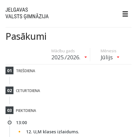
Pasākumi
Mācību gads
Mēnesis
2025./2026.
Jūlijs
01
TREŠDIENA
02
CETURTDIENA
03
PIEKTDIENA
13:00
12. U,M klases izlaidums.