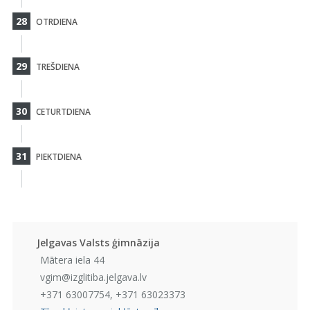
28
OTRDIENA
29
TREŠDIENA
30
CETURTDIENA
31
PIEKTDIENA
Jelgavas Valsts ģimnāzija
Mātera iela 44
vgim@izglitiba.jelgava.lv
+371 63007754, +371 63023373