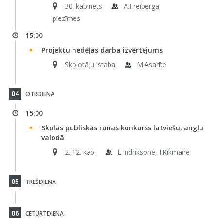
30. kabinets
A.Freiberga
piezīmes
15:00
Projektu nedēļas darba izvērtējums
Skolotāju istaba
M.Asarīte
04
OTRDIENA
15:00
Skolas publiskās runas konkurss latviešu, angļu
valodā
2.,12. kab.
E.Indriksone, I.Rikmane
05
TREŠDIENA
06
CETURTDIENA