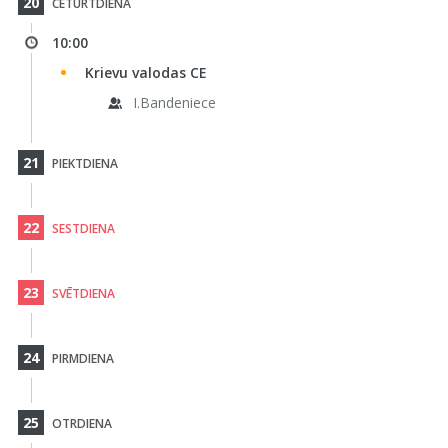
20
CETURTDIENA
10:00
Krievu valodas CE
I.Bandeniece
21
PIEKTDIENA
22
SESTDIENA
23
SVĒTDIENA
24
PIRMDIENA
25
OTRDIENA