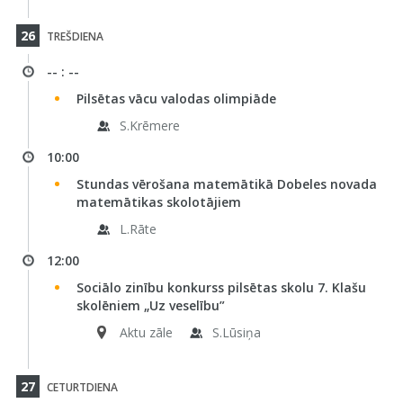
26
TREŠDIENA
-- : --
Pilsētas vācu valodas olimpiāde
S.Krēmere
10:00
Stundas vērošana matemātikā Dobeles novada
matemātikas skolotājiem
L.Rāte
12:00
Sociālo zinību konkurss pilsētas skolu 7. Klašu
skolēniem „Uz veselību”
Aktu zāle
S.Lūsiņa
27
CETURTDIENA