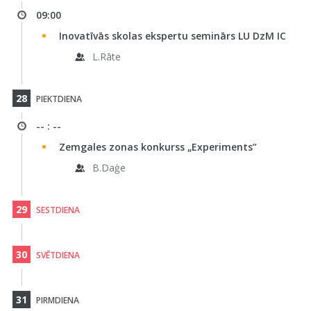
09:00
Inovatīvās skolas ekspertu seminārs LU DzM IC
L.Rāte
28
PIEKTDIENA
-- : --
Zemgales zonas konkurss „Experiments”
B.Daģe
29
SESTDIENA
30
SVĒTDIENA
31
PIRMDIENA