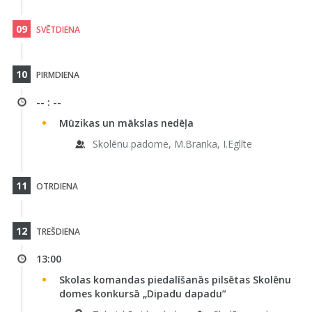
09
SVĒTDIENA
10
PIRMDIENA
-- : --
Mūzikas un mākslas nedēļa
Skolēnu padome, M.Branka, I.Eglīte
11
OTRDIENA
12
TREŠDIENA
13:00
Skolas komandas piedalīšanās pilsētas Skolēnu
domes konkursā „Dipadu dapadu”