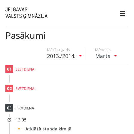
Pasākumi
Mācību gads
Mēnesis
2013./2014.
Marts
01
SESTDIENA
02
SVĒTDIENA
03
PIRMDIENA
13:35
Atklātā stunda ķīmijā