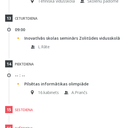
Tehniskā vidusskola
Skolēnu padome
13
CETURTDIENA
09:00
Inovatīvās skolas seminārs Zolitūdes vidusskolā
L.Rāte
14
PIEKTDIENA
-- : --
Pilsētas informātikas olimpiāde
16.kabinets
A.Prančs
15
SESTDIENA