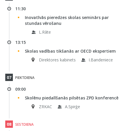
11:30
Inovatīvās pieredzes skolas seminārs par
stundas vērošanu
L.Rāte
13:15
Skolas vadības tikšanās ar OECD ekspertiem
Direktores kabinets
I.Bandeniece
07
PIEKTDIENA
09:00
Skolēnu piedalīšanās pilsētas ZPD konferencē
ZRKAC
A.Spirģe
08
SESTDIENA