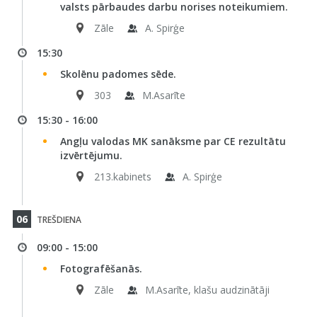
valsts pārbaudes darbu norises noteikumiem.
Zāle
A. Spirģe
15:30
Skolēnu padomes sēde.
303
M.Asarīte
15:30 - 16:00
Angļu valodas MK sanāksme par CE rezultātu
izvērtējumu.
213.kabinets
A. Spirģe
06
TREŠDIENA
09:00 - 15:00
Fotografēšanās.
Zāle
M.Asarīte, klašu audzinātāji