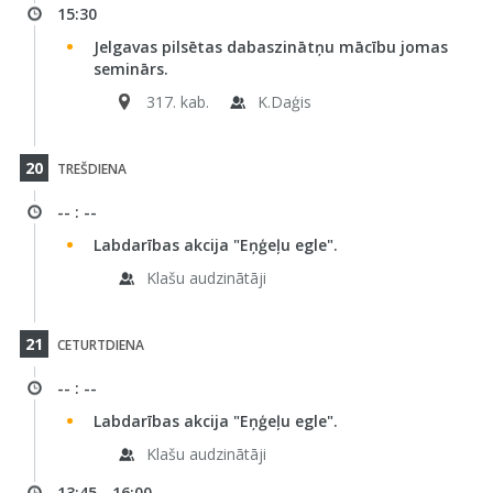
15:30
Jelgavas pilsētas dabaszinātņu mācību jomas
seminārs.
317. kab.
K.Daģis
20
TREŠDIENA
-- : --
Labdarības akcija "Eņģeļu egle".
Klašu audzinātāji
21
CETURTDIENA
-- : --
Labdarības akcija "Eņģeļu egle".
Klašu audzinātāji
13:45 - 16:00