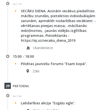
-- : --
VECĀKU DIENA. Aicinām vecākus piedalīties
mācību stundās, pieteikties individuālajām
sarunām, apmeklēt nodarbības vecākiem: -
vērtēšanas pieejas maiņa, -mācīšanās
iedziļinoties, -jaunās vidējās izglītības
programmas. Pieteikšanās -
https://ej.uz/vecaku_diena_2019
I.Bandeniece
15:00 - 18:00
Pilsētas jauniešu forums "Esam kopā".
Zāle
29
PIEKTDIENA
-- : --
Labdarības akcija "Eņģeļu egle".