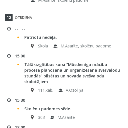
M.Asarīte, skolēnu padome
12
OTRDIENA
-- : --
Patriotu nedēļa.
Skola
M.Asarīte, skolēnu padome
15:00
Tālākizglītības kursi "Mūsdienīga mācību
procesa plānošana un organizēšana svešvalodu
stundās" pilsētas un novada svešvalodu
skolotājiem
111.kab.
A.Ozoliņa
15:30
Skolēnu padomes sēde.
303
M.Asarīte
18:00