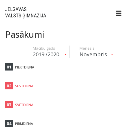
Pasākumi
Mācību gads
Mēnesis
2019./2020.
Novembris
01
PIEKTDIENA
02
SESTDIENA
03
SVĒTDIENA
04
PIRMDIENA