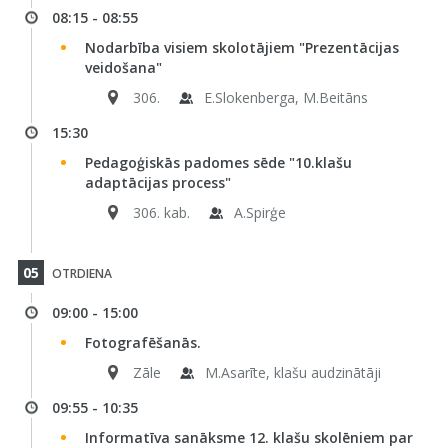
08:15 - 08:55
Nodarbība visiem skolotājiem "Prezentācijas
veidošana"
306.
E.Slokenberga, M.Beitāns
15:30
Pedagoģiskās padomes sēde "10.klašu
adaptācijas process"
306. kab.
A.Spirģe
05
OTRDIENA
09:00 - 15:00
Fotografēšanās.
Zāle
M.Asarīte, klašu audzinātāji
09:55 - 10:35
Informatīva sanāksme 12. klašu skolēniem par