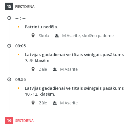
15
PIEKTDIENA
-- : --
Patriotu nedēļa.
Skola
M.Asarīte, skolēnu padome
09:05
Latvijas gadadienai veltītais svinīgais pasākums
7.-9. klasēm
Zāle
M.Asarīte
09:55
Latvijas gadadienai veltītais svinīgais pasākums
10.-12. klasēm.
Zāle
M.Asarīte
16
SESTDIENA