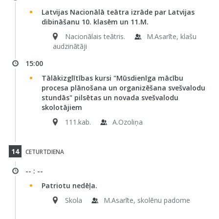
Latvijas Nacionālā teātra izrāde par Latvijas
dibināšanu 10. klasēm un 11.M.
Nacionālais teātris.
M.Asarīte, klašu
audzinātāji
15:00
Tālākizglītības kursi "Mūsdienīga mācību
procesa plānošana un organizēšana svešvalodu
stundās" pilsētas un novada svešvalodu
skolotājiem
111.kab.
A.Ozoliņa
14
CETURTDIENA
-- : --
Patriotu nedēļa.
Skola
M.Asarīte, skolēnu padome