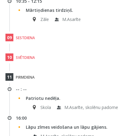
10:35 - 12:15
Mārtiņdienas tirdziņš.
Zāle
M.Asarīte
09
SESTDIENA
10
SVĒTDIENA
11
PIRMDIENA
-- : --
Patriotu nedēļa.
Skola
M.Asarīte, skolēnu padome
16:00
Lāpu zīmes veidošana un lāpu gājiens.