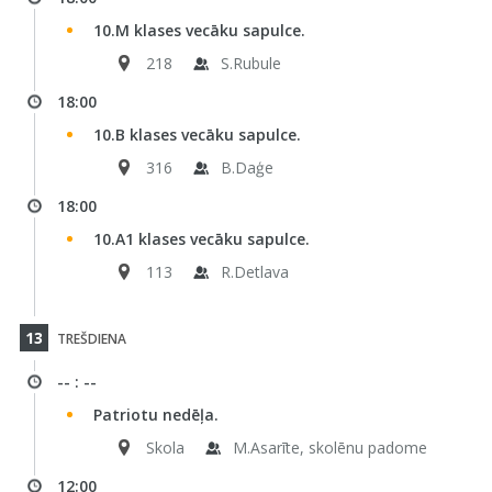
10.M klases vecāku sapulce.
218
S.Rubule
18:00
10.B klases vecāku sapulce.
316
B.Daģe
18:00
10.A1 klases vecāku sapulce.
113
R.Detlava
13
TREŠDIENA
-- : --
Patriotu nedēļa.
Skola
M.Asarīte, skolēnu padome
12:00