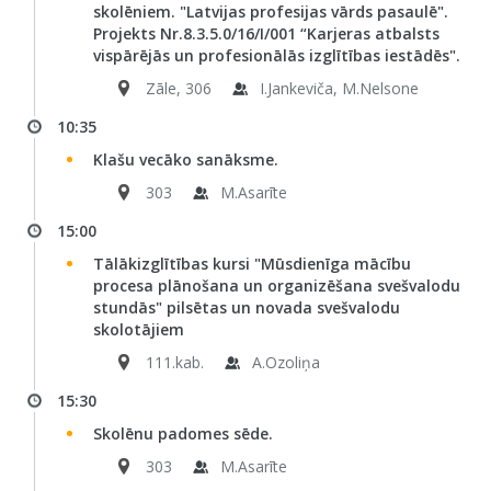
skolēniem. "Latvijas profesijas vārds pasaulē".
Projekts Nr.8.3.5.0/16/I/001 “Karjeras atbalsts
vispārējās un profesionālās izglītības iestādēs".
Zāle, 306
I.Jankeviča, M.Nelsone
10:35
Klašu vecāko sanāksme.
303
M.Asarīte
15:00
Tālākizglītības kursi "Mūsdienīga mācību
procesa plānošana un organizēšana svešvalodu
stundās" pilsētas un novada svešvalodu
skolotājiem
111.kab.
A.Ozoliņa
15:30
Skolēnu padomes sēde.
303
M.Asarīte