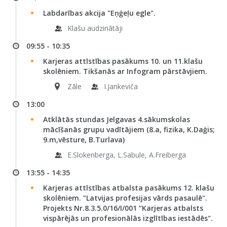
Labdarības akcija "Eņģeļu egle".
Klašu audzinātāji
09:55 - 10:35
Karjeras attīstības pasākums 10. un 11.klašu
skolēniem. Tikšanās ar Infogram pārstāvjiem.
Zāle
I.Jankeviča
13:00
Atklātās stundas Jelgavas 4.sākumskolas
mācīšanās grupu vadītājiem (8.a, fizika, K.Daģis;
9.m,vēsture, B.Turlava)
E.Slokenberga, L.Sabule, A.Freiberga
13:55 - 14:35
Karjeras attīstības atbalsta pasākums 12. klašu
skolēniem. "Latvijas profesijas vārds pasaulē".
Projekts Nr.8.3.5.0/16/I/001 “Karjeras atbalsts
vispārējās un profesionālās izglītības iestādēs".