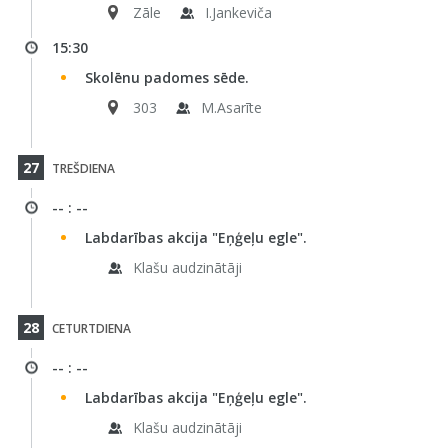
Zāle
I.Jankeviča
15:30
Skolēnu padomes sēde.
303
M.Asarīte
27
TREŠDIENA
-- : --
Labdarības akcija "Eņģeļu egle".
Klašu audzinātāji
28
CETURTDIENA
-- : --
Labdarības akcija "Eņģeļu egle".
Klašu audzinātāji