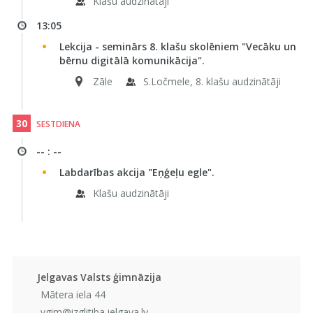
Klašu audzinātāji
13:05
Lekcija - seminārs 8. klašu skolēniem "Vecāku un
bērnu digitālā komunikācija".
Zāle
S.Ločmele, 8. klašu audzinātāji
30
SESTDIENA
-- : --
Labdarības akcija "Eņģeļu egle".
Klašu audzinātāji
Jelgavas Valsts ģimnāzija
Mātera iela 44
vgim@izglitiba.jelgava.lv