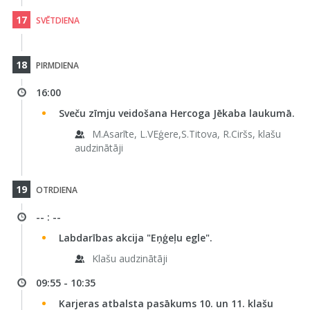
17
SVĒTDIENA
18
PIRMDIENA
16:00
Sveču zīmju veidošana Hercoga Jēkaba laukumā.
M.Asarīte, L.VEģere,S.Titova, R.Ciršs, klašu
audzinātāji
19
OTRDIENA
-- : --
Labdarības akcija "Eņģeļu egle".
Klašu audzinātāji
09:55 - 10:35
Karjeras atbalsta pasākums 10. un 11. klašu