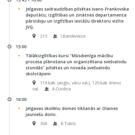
Jelgavas sadraudzības pilsētas Ivano-Frankovska
deputātu, izglītības un zinātnes departamenta
pārstāvju un izglītības iestāžu direktoru vizīte
JVĢ.
215
I.Bandeniece
15:00
Tālākizglītības kursi "Mūsdienīga mācību
procesa plānošana un organizēšana svešvalodu
stundās" pilsētas un novada svešvalodu
skolotājiem
119.kab. (angļu, vācu val.), 120.kab. krievu
val.
A.Ozoliņa
16:00
Jelgavas skolēnu domes tikšanās ar Olaines
jauniešu domi.
306
R.Tukris