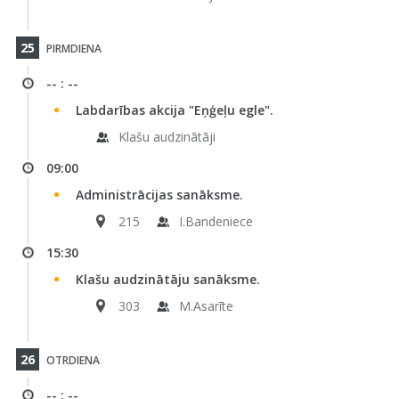
25
PIRMDIENA
-- : --
Labdarības akcija "Eņģeļu egle".
Klašu audzinātāji
09:00
Administrācijas sanāksme.
215
I.Bandeniece
15:30
Klašu audzinātāju sanāksme.
303
M.Asarīte
26
OTRDIENA
-- : --