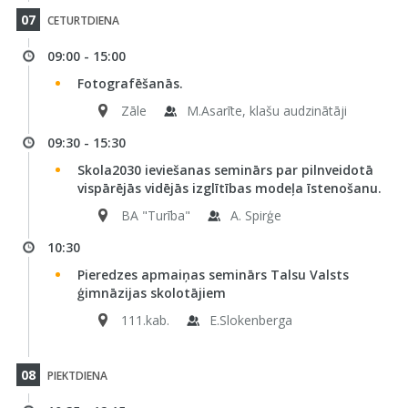
07
CETURTDIENA
09:00 - 15:00
Fotografēšanās.
Zāle
M.Asarīte, klašu audzinātāji
09:30 - 15:30
Skola2030 ieviešanas seminārs par pilnveidotā
vispārējās vidējās izglītības modeļa īstenošanu.
BA "Turība"
A. Spirģe
10:30
Pieredzes apmaiņas seminārs Talsu Valsts
ģimnāzijas skolotājiem
111.kab.
E.Slokenberga
08
PIEKTDIENA