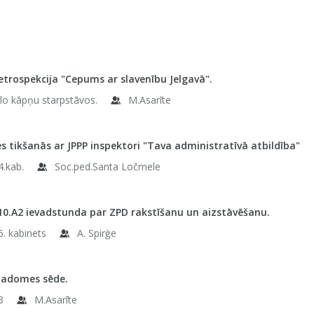
etrospekcija "Cepums ar slavenību Jelgavā".
elo kāpņu starpstāvos.
M.Asarīte
es tikšanās ar JPPP inspektori "Tava administratīvā atbildība"
4.kab.
Soc.ped.Santa Ločmele
10.A2 ievadstunda par ZPD rakstīšanu un aizstāvēšanu.
6. kabinets
A. Spirģe
padomes sēde.
3
M.Asarīte