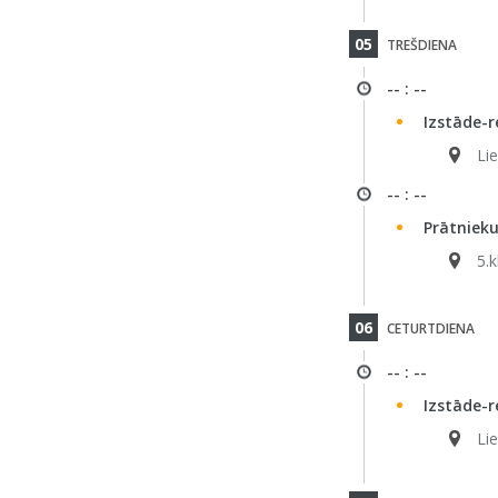
05
TREŠDIENA
-- : --
Izstāde-r
Li
-- : --
Prātnieku
5.k
06
CETURTDIENA
-- : --
Izstāde-r
Li