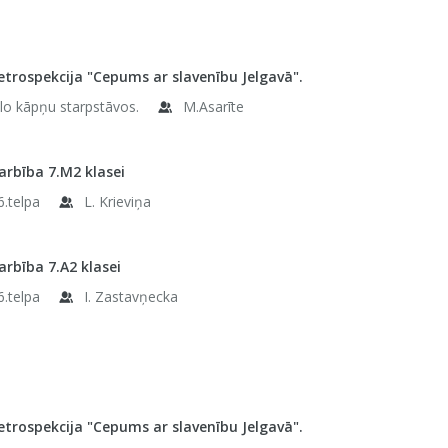
etrospekcija "Cepums ar slavenību Jelgavā".
elo kāpņu starpstāvos.
M.Asarīte
rbība 7.M2 klasei
6.telpa
L. Krieviņa
rbība 7.A2 klasei
6.telpa
I. Zastavņecka
etrospekcija "Cepums ar slavenību Jelgavā".