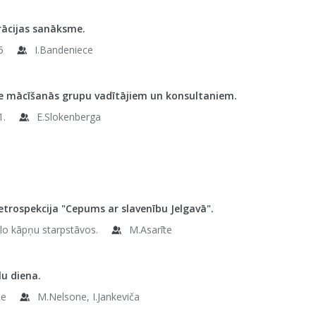
rācijas sanāksme.
5
I.Bandeniece
 mācīšanās grupu vadītājiem un konsultaniem.
1.
E.Slokenberga
etrospekcija "Cepums ar slavenību Jelgavā".
elo kāpņu starpstāvos.
M.Asarīte
u diena.
le
M.Nelsone, I.Jankeviča