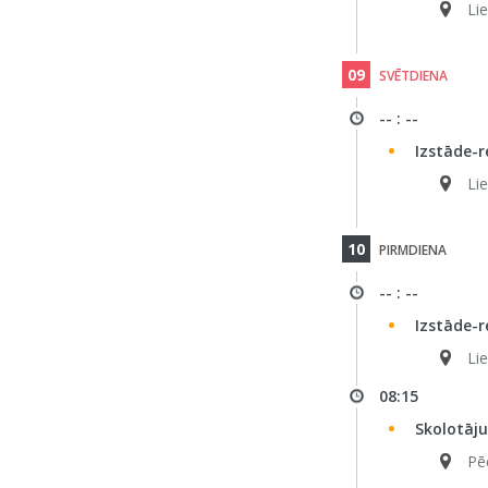
Li
09
SVĒTDIENA
-- : --
Izstāde-r
Li
10
PIRMDIENA
-- : --
Izstāde-r
Li
08:15
Skolotāj
Pē