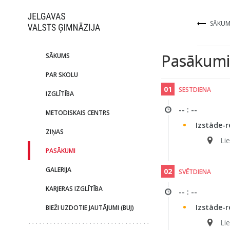
SĀKUM
Pasākumi
SĀKUMS
PAR SKOLU
01
SESTDIENA
IZGLĪTĪBA
-- : --
METODISKAIS CENTRS
Izstāde-r
ZIŅAS
Li
PASĀKUMI
GALERIJA
02
SVĒTDIENA
KARJERAS IZGLĪTĪBA
-- : --
Izstāde-r
BIEŽI UZDOTIE JAUTĀJUMI (BUJ)
Li