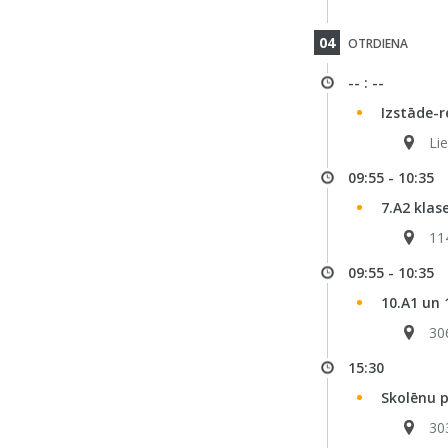
04
OTRDIENA
-- : --
Izstāde-r
Li
09:55 - 10:35
7.A2 klas
11
09:55 - 10:35
10.A1 un 
30
15:30
Skolēnu 
30