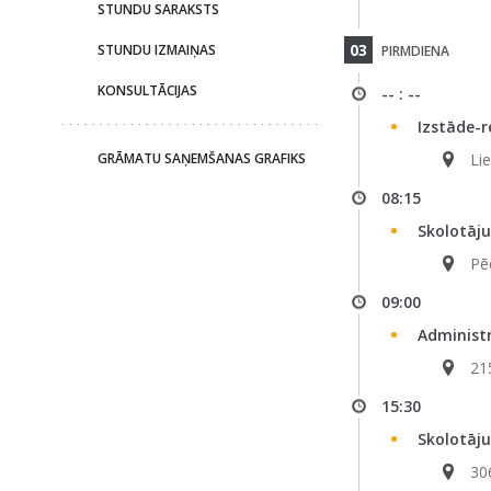
STUNDU SARAKSTS
03
STUNDU IZMAIŅAS
PIRMDIENA
KONSULTĀCIJAS
-- : --
Izstāde-r
GRĀMATU SAŅEMŠANAS GRAFIKS
Li
08:15
Skolotāj
Pē
09:00
Administ
21
15:30
Skolotāj
30