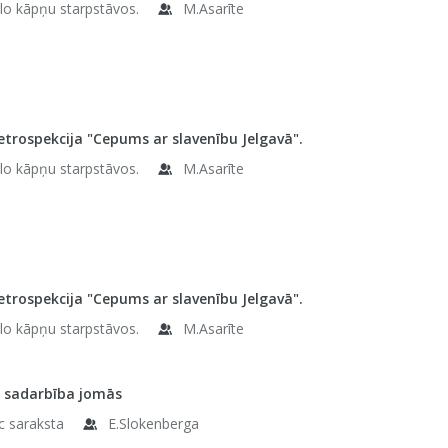
elo kāpņu starpstāvos.
M.Asarīte
etrospekcija "Cepums ar slavenību Jelgavā".
elo kāpņu starpstāvos.
M.Asarīte
etrospekcija "Cepums ar slavenību Jelgavā".
elo kāpņu starpstāvos.
M.Asarīte
u sadarbība jomās
c saraksta
E.Slokenberga