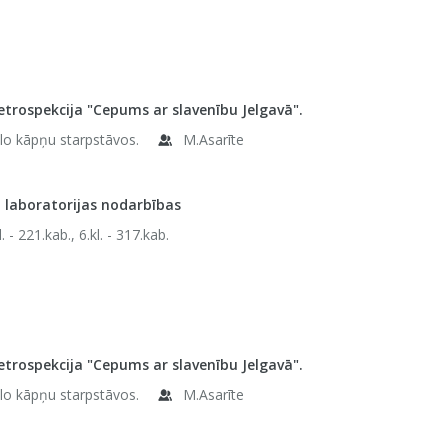
etrospekcija "Cepums ar slavenību Jelgavā".
elo kāpņu starpstāvos.
M.Asarīte
 laboratorijas nodarbības
l. - 221.kab., 6.kl. - 317.kab.
etrospekcija "Cepums ar slavenību Jelgavā".
elo kāpņu starpstāvos.
M.Asarīte