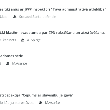
es tikšanās ar JPPP inspektori "Tava administratīvā atbildība"
9.kab.
Soc.ped.Santa Ločmele
0.M klasēm ievadstunda par ZPD rakstīšanu un aizstāvēšanu.
6. kabinets
A. Spirģe
padomes sēde.
3
M.Asarīte
etrospekcija "Cepums ar slavenību Jelgavā".
elo kāpņu starpstāvos.
M.Asarīte