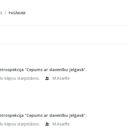
S
PASĀKUMI
etrospekcija "Cepums ar slavenību Jelgavā".
elo kāpņu starpstāvos.
M.Asarīte
etrospekcija "Cepums ar slavenību Jelgavā".
elo kāpņu starpstāvos.
M.Asarīte