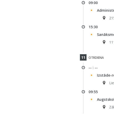
09:00
Administ
21
15:30
Sanāksme
11
11
OTRDIENA
-- : --
Izstāde-r
Li
09:55
Augstskol
Zā