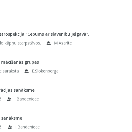
etrospekcija "Cepums ar slavenību Jelgavā".
elo kāpņu starpstāvos.
M.Asarīte
u mācīšanās grupas
c saraksta
E.Slokenberga
rācijas sanāksme.
5
I.Bandeniece
u sanāksme
6.
I.Bandeniece