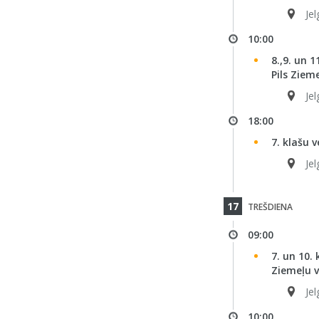
Jel
10:00
8.,9. un 
Pils Ziem
Jel
18:00
7. klašu v
Jel
17
TREŠDIENA
09:00
7. un 10.
Ziemeļu v
Jel
10:00