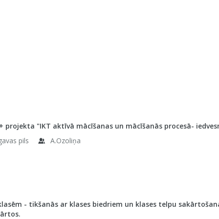
projekta "IKT aktīvā mācīšanas un mācīšanās procesā- iedvesmoj
gavas pils
A.Ozoliņa
 klasēm - tikšanās ar klases biedriem un klases telpu sakārtoš
ārtos.