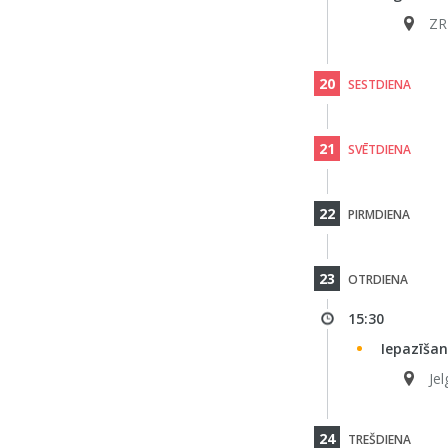
ZR
20
SESTDIENA
21
SVĒTDIENA
22
PIRMDIENA
23
OTRDIENA
15:30
Iepazīšan
Jel
24
TREŠDIENA