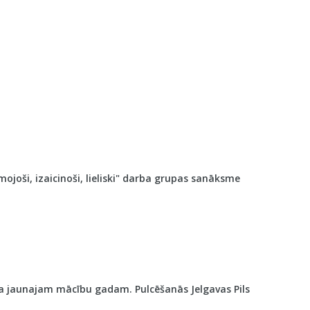
oši, izaicinoši, lieliski" darba grupas sanāksme
ana jaunajam mācību gadam. Pulcēšanās Jelgavas Pils