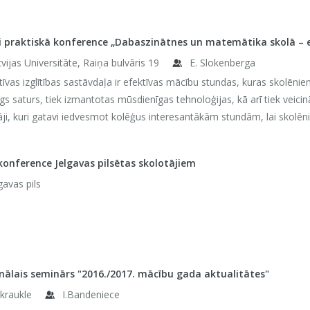
 praktiskā konference „Dabaszinātnes un matemātika skolā – ef
vijas Universitāte, Raiņa bulvāris 19
E. Slokenberga
tīvas izglītības sastāvdaļa ir efektīvas mācību stundas, kuras skolēnie
gs saturs, tiek izmantotas mūsdienīgas tehnoloģijas, kā arī tiek veici
āji, kuri gatavi iedvesmot kolēģus interesantākām stundām, lai skolēni 
onference Jelgavas pilsētas skolotājiem
gavas pils
nālais seminārs "2016./2017. mācību gada aktualitātes"
zkraukle
I.Bandeniece