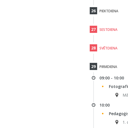
26
PIEKTDIENA
27
SESTDIENA
28
SVĒTDIENA
29
PIRMDIENA
09:00 - 10:00
Fotograf
Māt
10:00
Pedagoģi
1. 