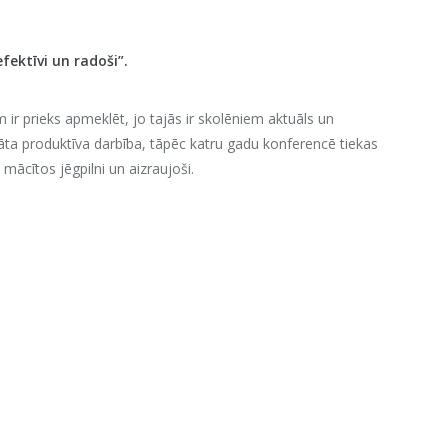
ektīvi un radoši”.
m ir prieks apmeklēt, jo tajās ir skolēniem aktuāls un
nāta produktīva darbība, tāpēc katru gadu konferencē tiekas
mācītos jēgpilni un aizraujoši.