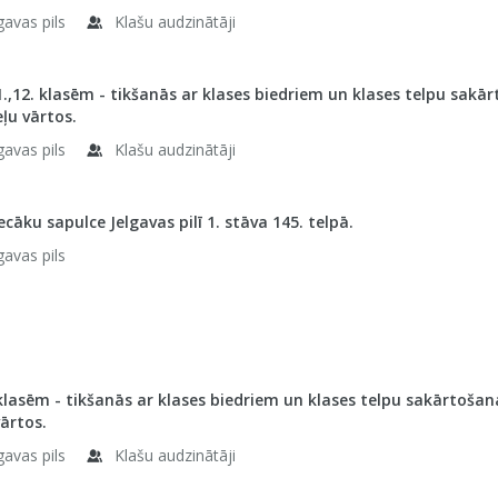
gavas pils
Klašu audzinātāji
11.,12. klasēm - tikšanās ar klases biedriem un klases telpu s
eļu vārtos.
gavas pils
Klašu audzinātāji
ecāku sapulce Jelgavas pilī 1. stāva 145. telpā.
gavas pils
 klasēm - tikšanās ar klases biedriem un klases telpu sakārtoš
ārtos.
gavas pils
Klašu audzinātāji