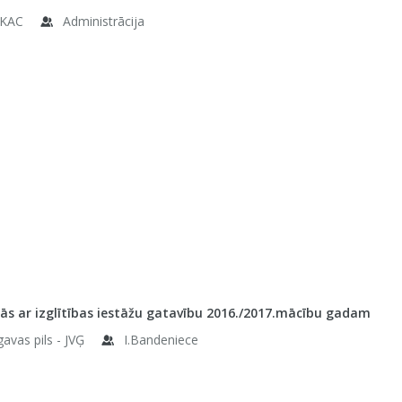
KAC
Administrācija
ās ar izglītības iestāžu gatavību 2016./2017.mācību gadam
gavas pils - JVĢ
I.Bandeniece