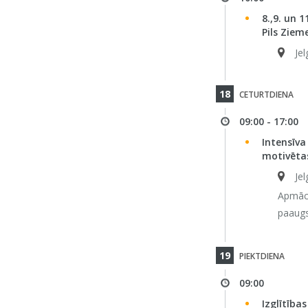
8.,9. un 
Pils Ziem
Jel
18
CETURTDIENA
09:00 - 17:00
Intensīva
motivēta
Jel
Apmācī
paaugs
19
PIEKTDIENA
09:00
Izglītīb