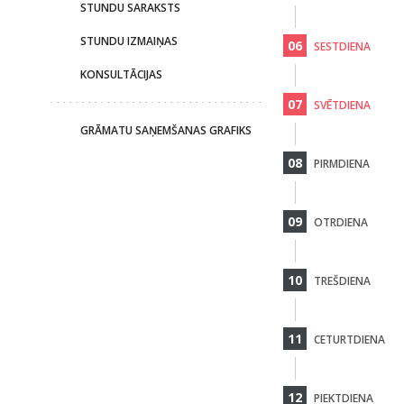
STUNDU SARAKSTS
STUNDU IZMAIŅAS
06
SESTDIENA
KONSULTĀCIJAS
07
SVĒTDIENA
GRĀMATU SAŅEMŠANAS GRAFIKS
08
PIRMDIENA
09
OTRDIENA
10
TREŠDIENA
11
CETURTDIENA
12
PIEKTDIENA