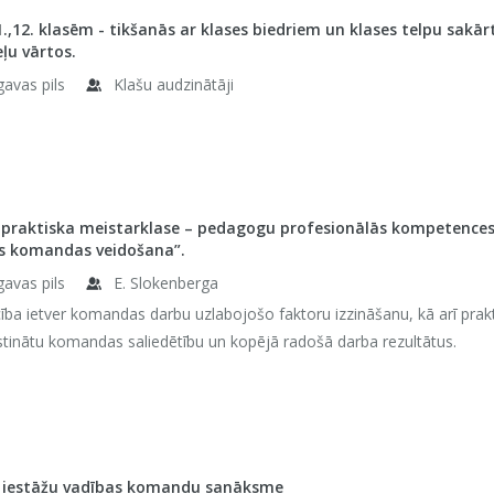
11.,12. klasēm - tikšanās ar klases biedriem un klases telpu s
eļu vārtos.
gavas pils
Klašu audzinātāji
 praktiska meistarklase – pedagogu profesionālās kompetences
s komandas veidošana”.
gavas pils
E. Slokenberga
ba ietver komandas darbu uzlabojošo faktoru izzināšanu, kā arī prakti
tinātu komandas saliedētību un kopējā radošā darba rezultātus.
as iestāžu vadības komandu sanāksme