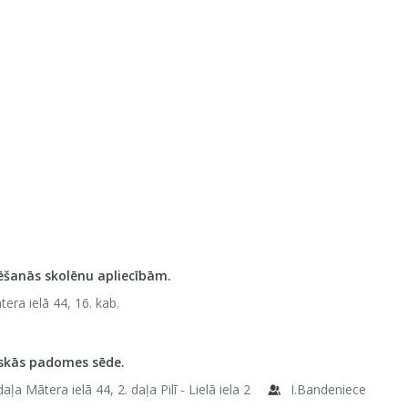
ēšanās skolēnu apliecībām.
era ielā 44, 16. kab.
skās padomes sēde.
daļa Mātera ielā 44, 2. daļa Pilī - Lielā iela 2
I.Bandeniece