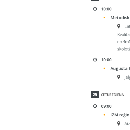
10:00
Metodiski
Lat
Kvalita
nozīmī
skolot
10:00
Augusta k
Jel
25
CETURTDIENA
09:00
IZM reģio
Ai