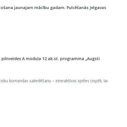
akārtošana jaunajam mācību gadam. Pulcēšanās Jelgavas
 pilnveides A moduļa 12 ak.st. programma „Augsti
sku komandas saliedēšanu – interaktīvas spēles izspēli, lai