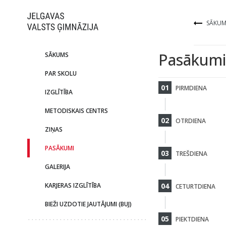
SĀKUM
Pasākumi
SĀKUMS
PAR SKOLU
01
PIRMDIENA
IZGLĪTĪBA
METODISKAIS CENTRS
02
OTRDIENA
ZIŅAS
PASĀKUMI
03
TREŠDIENA
GALERIJA
KARJERAS IZGLĪTĪBA
04
CETURTDIENA
BIEŽI UZDOTIE JAUTĀJUMI (BUJ)
05
PIEKTDIENA