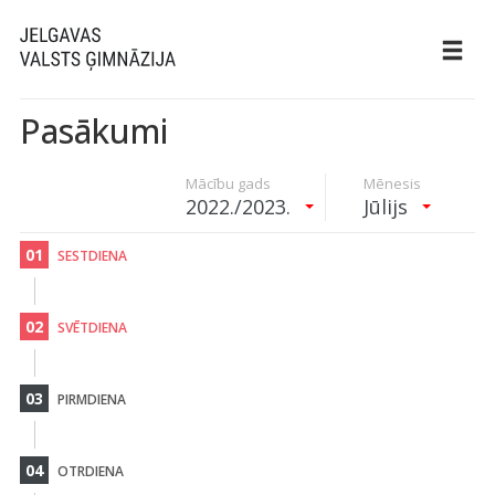
Pasākumi
Mācību gads
Mēnesis
2022./2023.
Jūlijs
01
SESTDIENA
02
SVĒTDIENA
03
PIRMDIENA
04
OTRDIENA