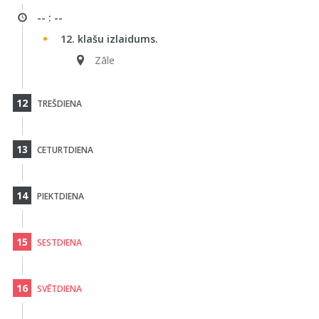
-- : --
12. klašu izlaidums.
Zāle
12
TREŠDIENA
13
CETURTDIENA
14
PIEKTDIENA
15
SESTDIENA
16
SVĒTDIENA