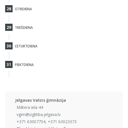
28
OTRDIENA
29
TREŠDIENA
30
CETURTDIENA
31
PIEKTDIENA
Jelgavas Valsts ģimnāzija
Mātera iela 44
vgim@izglitiba.jelgava.lv
+371 63007754, +371 63023373