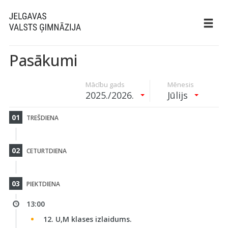
Pasākumi
Mācību gads
Mēnesis
2025./2026.
Jūlijs
01
TREŠDIENA
02
CETURTDIENA
03
PIEKTDIENA
13:00
12. U,M klases izlaidums.