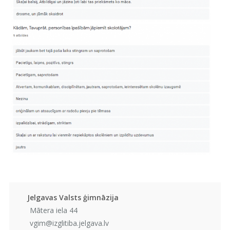
Jelgavas Valsts ģimnāzija
Mātera iela 44
vgim@izglitiba.jelgava.lv