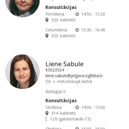
Konsultācijas
Pirmdiena
14:50 - 15:20
320. kabinets
Ceturtdiena
15:30 - 16:40
320. kabinets
Liene Sabule
63023324
liene.sabule@jelgava.izglitiba.lv
Dir. v. metodiskajā darbā
Bioloģija II
Konsultācijas
Otrdiena
14:00 - 15:00
314. kabinets
12.b (gatavošanās CE)
Otrdiena
15:00 - 16:00