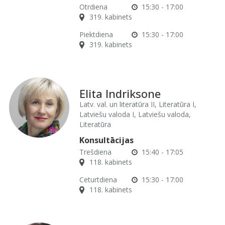
Otrdiena
15:30 - 17:00
319. kabinets
Piektdiena
15:30 - 17:00
319. kabinets
Elita Indriksone
Latv. val. un literatūra II, Literatūra I,
Latviešu valoda I, Latviešu valoda,
Literatūra
Konsultācijas
Trešdiena
15:40 - 17:05
118. kabinets
Ceturtdiena
15:30 - 17:00
118. kabinets