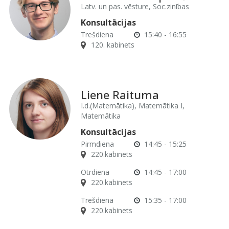
Latv. un pas. vēsture, Soc.zinības
Konsultācijas
Trešdiena
15:40 - 16:55
120. kabinets
Liene Raituma
I.d.(Matemātika), Matemātika I,
Matemātika
Konsultācijas
Pirmdiena
14:45 - 15:25
220.kabinets
Otrdiena
14:45 - 17:00
220.kabinets
Trešdiena
15:35 - 17:00
220.kabinets