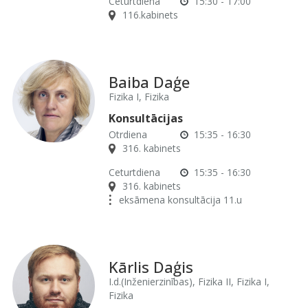
Ceturtdiena
15:30 - 17:00
116.kabinets
Baiba Daģe
Fizika I, Fizika
Konsultācijas
Otrdiena
15:35 - 16:30
316. kabinets
Ceturtdiena
15:35 - 16:30
316. kabinets
eksāmena konsultācija 11.u
Kārlis Daģis
I.d.(Inženierzinības), Fizika II, Fizika I,
Fizika