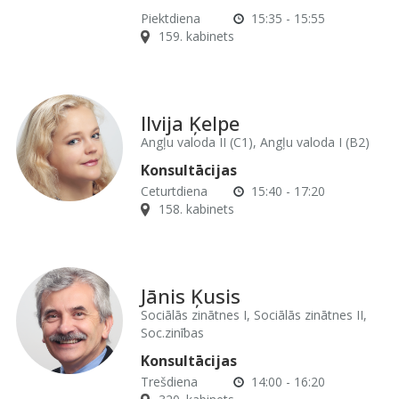
Piektdiena
15:35 - 15:55
159. kabinets
Ilvija Ķelpe
Angļu valoda II (C1), Angļu valoda I (B2)
Konsultācijas
Ceturtdiena
15:40 - 17:20
158. kabinets
Jānis Ķusis
Sociālās zinātnes I, Sociālās zinātnes II,
Soc.zinības
Konsultācijas
Trešdiena
14:00 - 16:20