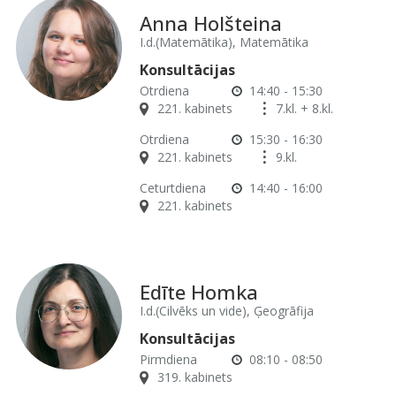
Anna Holšteina
I.d.(Matemātika), Matemātika
Konsultācijas
Otrdiena
14:40 - 15:30
221. kabinets
7.kl. + 8.kl.
Otrdiena
15:30 - 16:30
221. kabinets
9.kl.
Ceturtdiena
14:40 - 16:00
221. kabinets
Edīte Homka
I.d.(Cilvēks un vide), Ģeogrāfija
Konsultācijas
Pirmdiena
08:10 - 08:50
319. kabinets