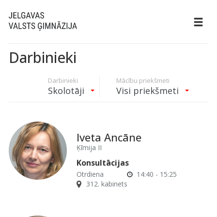
Darbinieki
Darbinieki
Mācību priekšmeti
Skolotāji
Visi priekšmeti
Iveta Ancāne
Ķīmija II
Konsultācijas
Otrdiena
14:40 - 15:25
312. kabinets