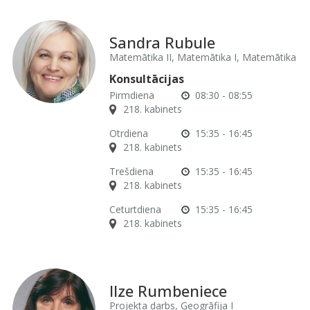
Sandra Rubule
Matemātika II, Matemātika I, Matemātika
Konsultācijas
Pirmdiena
08:30 - 08:55
218. kabinets
Otrdiena
15:35 - 16:45
218. kabinets
Trešdiena
15:35 - 16:45
218. kabinets
Ceturtdiena
15:35 - 16:45
218. kabinets
Ilze Rumbeniece
Projekta darbs, Ģeogrāfija I