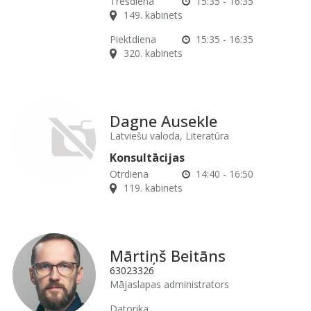
Trešdiena
15:35 - 16:35
149. kabinets
Piektdiena
15:35 - 16:35
320. kabinets
Dagne Ausekle
Latviešu valoda, Literatūra
Konsultācijas
Otrdiena
14:40 - 16:50
119. kabinets
Mārtiņš Beitāns
63023326
Mājaslapas administrators
Datorika