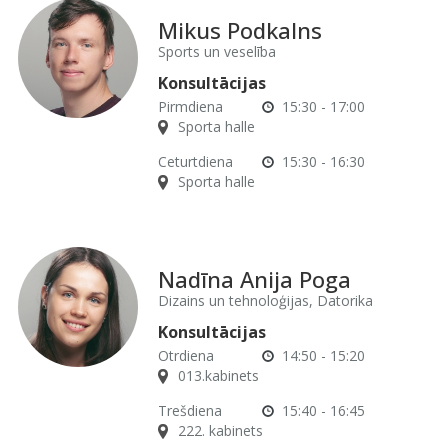
Mikus Podkalns
Sports un veselība
Konsultācijas
Pirmdiena
15:30 - 17:00
Sporta halle
Ceturtdiena
15:30 - 16:30
Sporta halle
Nadīna Anija Poga
Dizains un tehnoloģijas, Datorika
Konsultācijas
Otrdiena
14:50 - 15:20
013.kabinets
Trešdiena
15:40 - 16:45
222. kabinets