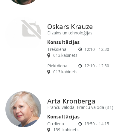
Oskars Krauze
Dizains un tehnoloģijas
Konsultācijas
Trešdiena
12:10 - 12:30
013.kabinets
Piektdiena
12:10 - 12:30
013.kabinets
Arta Kronberga
Franču valoda, Franču valoda (B1)
Konsultācijas
Otrdiena
13:50 - 14:15
139. kabinets