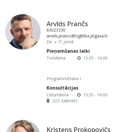
Arvīds Prančs
63023330
arvids.prancs@izglitiba.jelgava.lv
Dir. v. IT jomā
Pieņemšanas laiki
Trešdiena
15:35 - 16:00
Programmēšana I
Konsultācijas
Ceturtdiena
15:35 - 16:00
223. kabinets
Kristens Prokopovičs