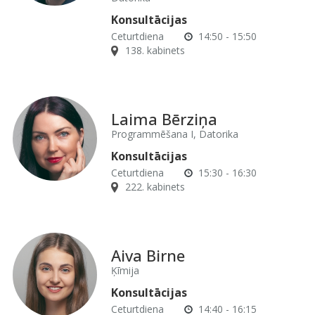
Konsultācijas
Ceturtdiena
14:50 - 15:50
138. kabinets
Laima Bērziņa
Programmēšana I, Datorika
Konsultācijas
Ceturtdiena
15:30 - 16:30
222. kabinets
Aiva Birne
Ķīmija
Konsultācijas
Ceturtdiena
14:40 - 16:15