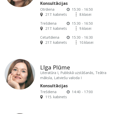
Konsultācijas
Otrdiena
15:30 - 16:50
217. kabinets
8.klasei
Trešdiena
15:30 - 16:50
217. kabinets
9.klasei
Ceturtdiena
15:30 - 16:30
217. kabinets
10.klasei
Līga Plūme
Literatūra I, Publiskā uzstāšanās, Teātra
māksla, Latviešu valoda I
Konsultācijas
Trešdiena
14:40 - 17:00
115. kabinets