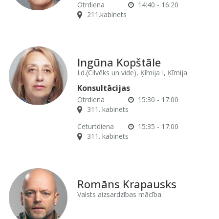
Otrdiena
14:40 - 16:20
211.kabinets
Ingūna Kopštāle
I.d.(Cilvēks un vide), Ķīmija I, Ķīmija
Konsultācijas
Otrdiena
15:30 - 17:00
311. kabinets
Ceturtdiena
15:35 - 17:00
311. kabinets
Romāns Krapausks
Valsts aizsardzības mācība