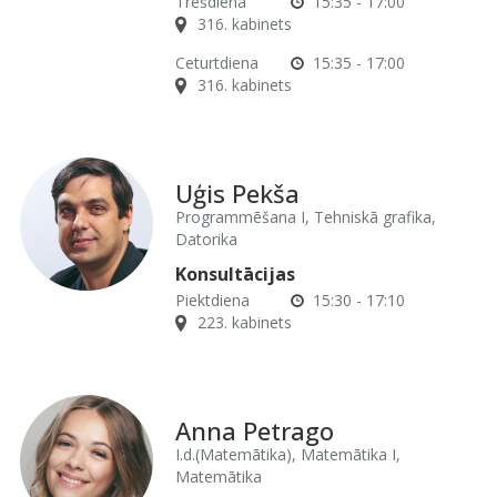
Trešdiena
15:35 - 17:00
316. kabinets
Ceturtdiena
15:35 - 17:00
316. kabinets
Uģis Pekša
Programmēšana I, Tehniskā grafika,
Datorika
Konsultācijas
Piektdiena
15:30 - 17:10
223. kabinets
Anna Petrago
I.d.(Matemātika), Matemātika I,
Matemātika