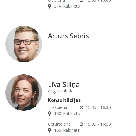
314. kabinets
Artūrs Sebris
Līva Siliņa
Angļu valoda
Konsultācijas
Trešdiena
15:35 - 16:30
160. kabinets
Ceturtdiena
15:35 - 16:30
160. kabinets