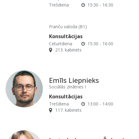
Trešdiena
15:30 - 16:30
Franču valoda (B1)
Konsultācijas
Ceturtdiena
15:30 - 16:00
213. kabinets
Emīls Liepnieks
Sociālās zinātnes I
Konsultācijas
Trešdiena
13:00 - 14:00
117. kabinets