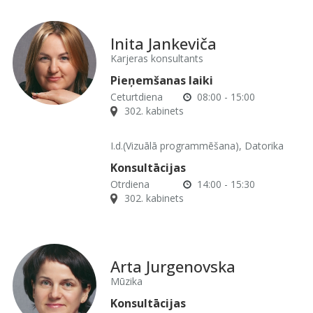
Inita Jankeviča
Karjeras konsultants
Pieņemšanas laiki
Ceturtdiena
08:00 - 15:00
302. kabinets
I.d.(Vizuālā programmēšana), Datorika
Konsultācijas
Otrdiena
14:00 - 15:30
302. kabinets
Arta Jurgenovska
Mūzika
Konsultācijas