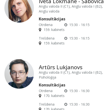
Iveta Lokmane - Šabovica
Angļu valoda II (C1), Angļu valoda I (B2),
Angļu valoda
Konsultācijas
Otrdiena
15:30 - 16:15
159. kabinets
Trešdiena
15:30 - 16:15
159. kabinets
Artūrs Lukjanovs
Angļu valoda II (C1), Angļu valoda I (B2),
Psiholoģija
Konsultācijas
Otrdiena
15:30 - 16:30
170. kabinets
Trešdiena
15:30 - 16:30
170. kabinets