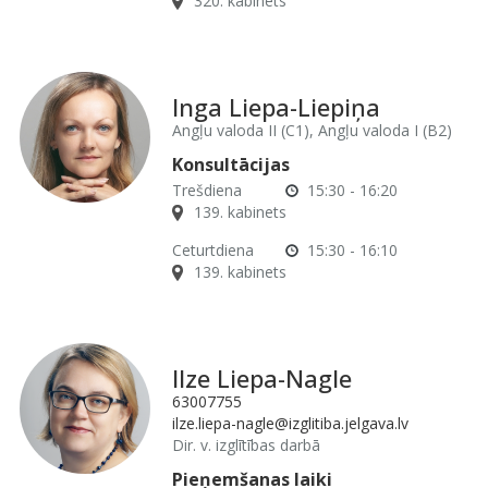
320. kabinets
Inga Liepa-Liepiņa
Angļu valoda II (C1), Angļu valoda I (B2)
Konsultācijas
Trešdiena
15:30 - 16:20
139. kabinets
Ceturtdiena
15:30 - 16:10
139. kabinets
Ilze Liepa-Nagle
63007755
ilze.liepa-nagle@izglitiba.jelgava.lv
Dir. v. izglītības darbā
Pieņemšanas laiki