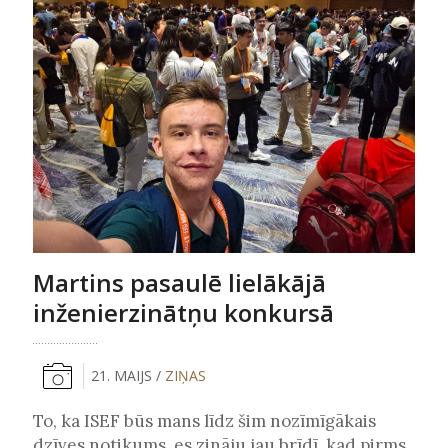
Martins pasaulē lielākājā
inženierzinātņu konkursā
21. MAIJS /
ZIŅAS
To, ka ISEF būs mans līdz šim nozīmīgākais
dzīves notikums, es zināju jau brīdī, kad pirms