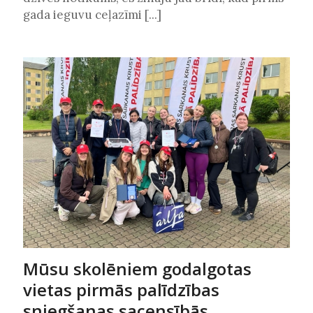
gada ieguvu ceļazīmi [...]
Mūsu skolēniem godalgotas
vietas pirmās palīdzības
sniegšanas sacensībās