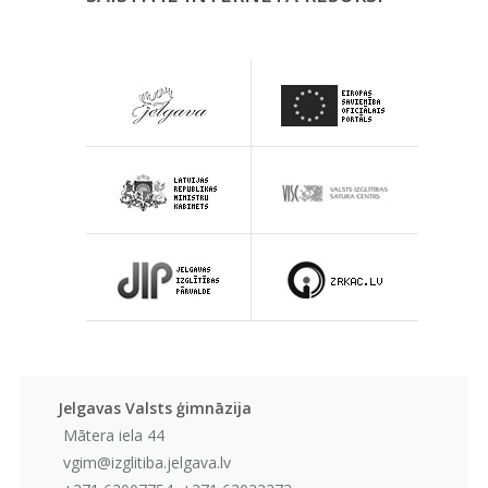
Jelgavas Valsts ģimnāzija
Mātera iela 44
vgim@izglitiba.jelgava.lv