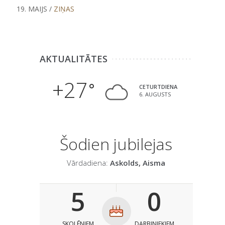
19. MAIJS /
ZIŅAS
AKTUALITĀTES
+27
CETURTDIENA
6. AUGUSTS
Šodien jubilejas
Vārdadiena:
Askolds, Aisma
5
0
SKOLĒNIEM
DARBINIEKIEM