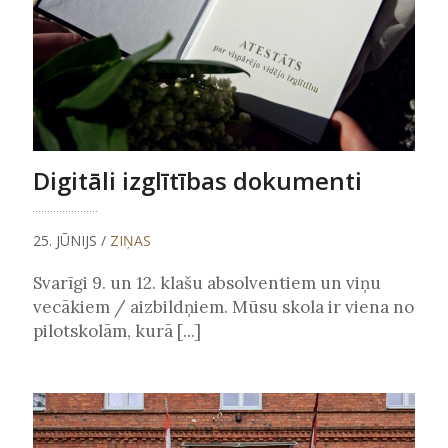
Digitāli izglītības dokumenti
25. JŪNIJS /
ZIŅAS
Svarīgi 9. un 12. klašu absolventiem un viņu
vecākiem / aizbildņiem. Mūsu skola ir viena no
pilotskolām, kurā [...]