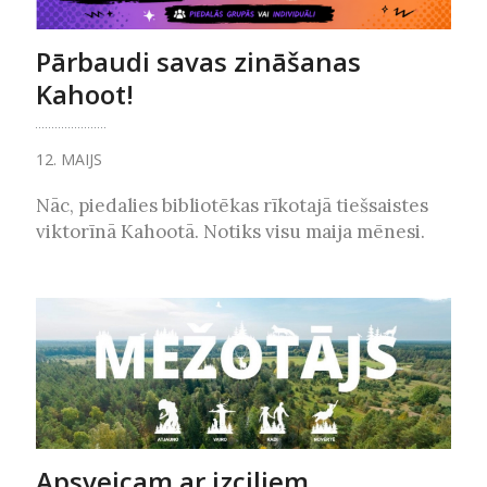
Pārbaudi savas zināšanas
Kahoot!
12. MAIJS
Nāc, piedalies bibliotēkas rīkotajā tiešsaistes
viktorīnā Kahootā. Notiks visu maija mēnesi.
Apsveicam ar izciliem