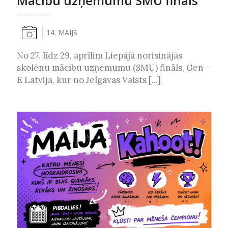
Mācību uzņēmumu SMU fināls
14. MAIJS
No 27. līdz 29. aprīlim Liepājā norisinājās
skolēnu mācību uzņēmumu (SMU) fināls, Gen -
E Latvija, kur no Jelgavas Valsts [...]