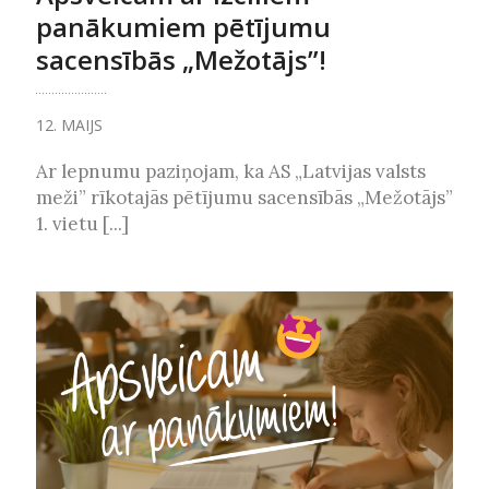
panākumiem pētījumu
sacensībās „Mežotājs”!
12. MAIJS
Ar lepnumu paziņojam, ka AS „Latvijas valsts
meži” rīkotajās pētījumu sacensībās „Mežotājs”
1. vietu [...]