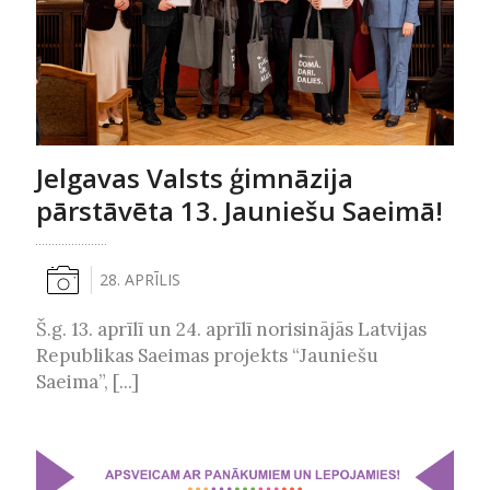
Jelgavas Valsts ģimnāzija
pārstāvēta 13. Jauniešu Saeimā!
28. APRĪLIS
Š.g. 13. aprīlī un 24. aprīlī norisinājās Latvijas
Republikas Saeimas projekts “Jauniešu
Saeima”, [...]