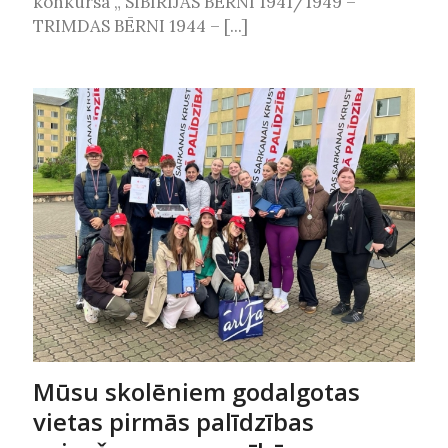
konkursā „ SIBĪRIJAS BĒRNI 1941/1949 –
TRIMDAS BĒRNI 1944 – [...]
Mūsu skolēniem godalgotas
vietas pirmās palīdzības