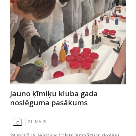
Jauno ķīmiķu kluba gada
noslēguma pasākums
21. MAIJS
19.maijā 18 Jelgavas Valsts ģimnāzijas skolēni