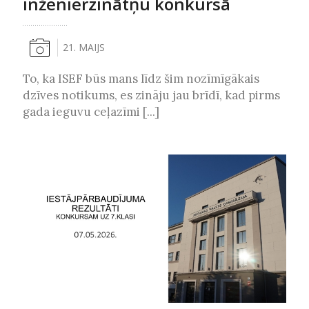
inženierzinātņu konkursā
21. MAIJS
To, ka ISEF būs mans līdz šim nozīmīgākais
dzīves notikums, es zināju jau brīdī, kad pirms
gada ieguvu ceļazīmi [...]