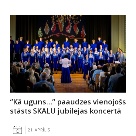
“Kā uguns…” paaudzes vienojošs
stāsts SKALU jubilejas koncertā
21. APRĪLIS