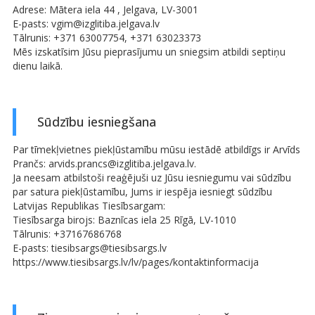
Adrese: Mātera iela 44 , Jelgava, LV-3001
E-pasts: vgim@izglitiba.jelgava.lv
Tālrunis: +371 63007754, +371 63023373
Mēs izskatīsim Jūsu pieprasījumu un sniegsim atbildi septiņu
dienu laikā.
Sūdzību iesniegšana
Par tīmekļvietnes piekļūstamību mūsu iestādē atbildīgs ir Arvīds
Prančs: arvids.prancs@izglitiba.jelgava.lv.
Ja neesam atbilstoši reaģējuši uz Jūsu iesniegumu vai sūdzību
par satura piekļūstamību, Jums ir iespēja iesniegt sūdzību
Latvijas Republikas Tiesībsargam:
Tiesībsarga birojs: Baznīcas iela 25 Rīgā, LV-1010
Tālrunis: +37167686768
E-pasts: tiesibsargs@tiesibsargs.lv
https://www.tiesibsargs.lv/lv/pages/kontaktinformacija