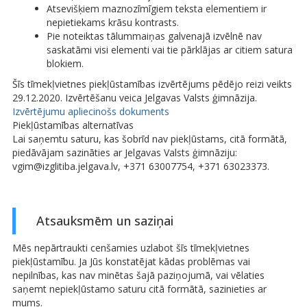
Atsevišķiem maznozīmīgiem teksta elementiem ir
nepietiekams krāsu kontrasts.
Pie noteiktas tālummaiņas galvenajā izvēlnē nav
saskatāmi visi elementi vai tie pārklājas ar citiem satura
blokiem.
Šīs tīmekļvietnes piekļūstamības izvērtējums pēdējo reizi veikts
29.12.2020. Izvērtēšanu veica Jelgavas Valsts ģimnāzija.
Izvērtējumu apliecinošs dokuments
Piekļūstamības alternatīvas
Lai saņemtu saturu, kas šobrīd nav piekļūstams, citā formātā,
piedāvājam sazināties ar Jelgavas Valsts ģimnāziju:
vgim@izglitiba.jelgava.lv, +371 63007754, +371 63023373.
Atsauksmēm un saziņai
Mēs nepārtraukti cenšamies uzlabot šīs tīmekļvietnes
piekļūstamību. Ja Jūs konstatējat kādas problēmas vai
nepilnības, kas nav minētas šajā paziņojumā, vai vēlaties
saņemt nepiekļūstamo saturu citā formātā, sazinieties ar
mums.