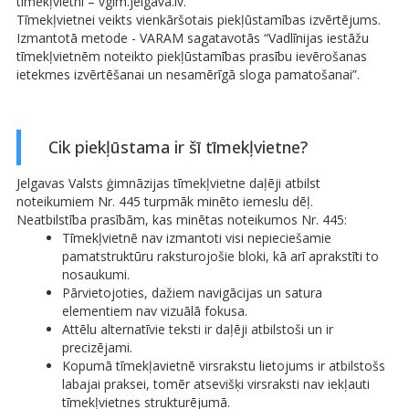
tīmekļvietni – vgim.jelgava.lv.
Tīmekļvietnei veikts vienkāršotais piekļūstamības izvērtējums.
Izmantotā metode - VARAM sagatavotās “Vadlīnijas iestāžu
tīmekļvietnēm noteikto piekļūstamības prasību ievērošanas
ietekmes izvērtēšanai un nesamērīgā sloga pamatošanai”.
Cik piekļūstama ir šī tīmekļvietne?
Jelgavas Valsts ģimnāzijas tīmekļvietne daļēji atbilst
noteikumiem Nr. 445 turpmāk minēto iemeslu dēļ.
Neatbilstība prasībām, kas minētas noteikumos Nr. 445:
Tīmekļvietnē nav izmantoti visi nepieciešamie
pamatstruktūru raksturojošie bloki, kā arī aprakstīti to
nosaukumi.
Pārvietojoties, dažiem navigācijas un satura
elementiem nav vizuālā fokusa.
Attēlu alternatīvie teksti ir daļēji atbilstoši un ir
precizējami.
Kopumā tīmekļavietnē virsrakstu lietojums ir atbilstošs
labajai praksei, tomēr atsevišķi virsraksti nav iekļauti
tīmekļvietnes strukturējumā.