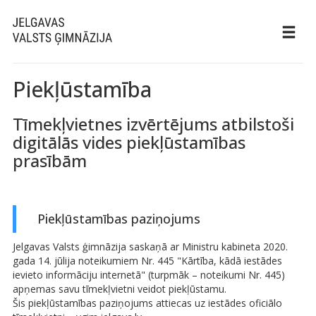
Piekļūstamība
Tīmekļvietnes izvērtējums atbilstoši
digitālās vides piekļūstamības
prasībām
Piekļūstamības paziņojums
Jelgavas Valsts ģimnāzija saskaņā ar Ministru kabineta 2020.
gada 14. jūlija noteikumiem Nr. 445 "Kārtība, kādā iestādes
ievieto informāciju internetā" (turpmāk – noteikumi Nr. 445)
apņemas savu tīmekļvietni veidot piekļūstamu.
Šis piekļūstamības paziņojums attiecas uz iestādes oficiālo