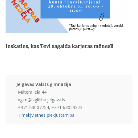
Ieskaties, kas Tevi sagaida karjeras mēnesī!
Jelgavas Valsts ģimnāzija
Mātera iela 44
vgim@izglitiba.jelgava.lv
+371 63007754, +371 63023373
Tīmekļvietnes piekļūstamība