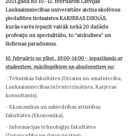
2021.gadā no 10.-12. februārim Latvijas
Lauksaimniecības universitāte aicina skolēnus
piedalīties tiešsaistes KARJERAS DIENĀS,
kurās varēs iepazīt vairāk nekā 20 dažādu
profesiju un specialitāšu, to “aizkulises” un
ikdienas paradumus.
10. februāris no plkst., 10:00-14:00 – iepazīšanās ar
studentiem, mācībspēkiem un absolventiem no:
- Tehniskās fakultātes (Dizains un amatniecība,
Lauksaimniecības inženierzinātnes, Karjeras
konsultants),
- Ekonomikas un sabiedrības attīstības
fakultātes (Ekonomika),
- Informācijas tehnoloģiju fakultātes
(Datorvadība un datorzinātne),