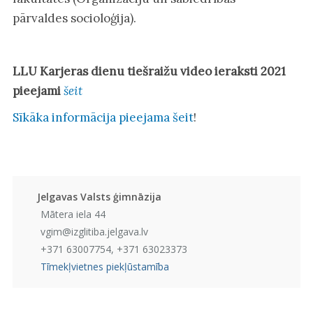
pārvaldes socioloģija).
LLU Karjeras dienu tiešraižu video ieraksti 2021
pieejami
šeit
Sīkāka informācija pieejama šeit
!
Jelgavas Valsts ģimnāzija
Mātera iela 44
vgim@izglitiba.jelgava.lv
+371 63007754, +371 63023373
Tīmekļvietnes piekļūstamība