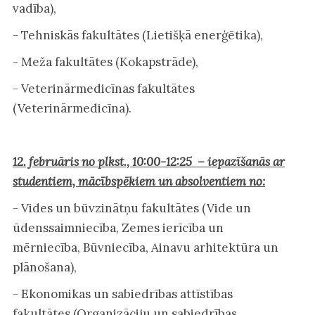
vadība),
- Tehniskās fakultātes (Lietišķā enerģētika),
- Meža fakultātes (Kokapstrāde),
- Veterinārmedicīnas fakultātes
(Veterinārmedicīna).
12. februāris no plkst., 10:00-12:25 – iepazīšanās ar
studentiem, mācībspēkiem un absolventiem no:
- Vides un būvzinātņu fakultātes (Vide un
ūdenssaimniecība, Zemes ierīcība un
mērniecība, Būvniecība, Ainavu arhitektūra un
plānošana),
- Ekonomikas un sabiedrības attīstības
fakultātes (Organizāciju un sabiedrības