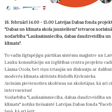
18. februārī 14.00 - 15.00 Latvijas Dabas fonda projek
"Dabas un klimata skola jauniešiem" ietvaros norisinā
nodarbība "Lauksaimniecība, dabas daudzveidība un
klimats".
To vadīs ilgtspējīgu pārtikas sistēmu maģistre un Lat
Lauku konsultāciju un izglītības centra projektu vadī
Lāsma Ozola, bet viņu iztaujās un diskusiju ar dalīb
moderēs klimata aktīvists Rūdolfs Kivlenieks.
Aicinām pievienoties skolēnus un skolotājus, kā arī c
interesentus!
Nodarbība "Lauksaimniecība, dabas daudzveidība un
klimats" notiks tiešsaistē Latvijas Dabas fonda "Face
lapā, kā arī šeit: