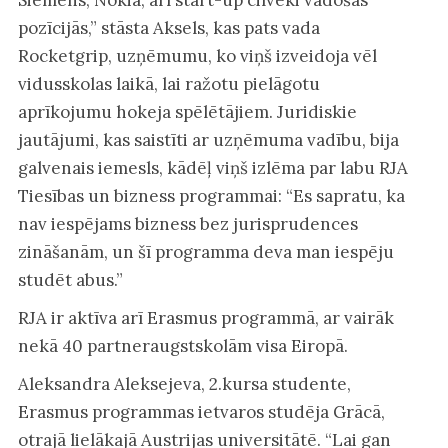
pozīcijās,” stāsta Aksels, kas pats vada
Rocketgrip, uzņēmumu, ko viņš izveidoja vēl
vidusskolas laikā, lai ražotu pielāgotu
aprīkojumu hokeja spēlētājiem. Juridiskie
jautājumi, kas saistīti ar uzņēmuma vadību, bija
galvenais iemesls, kādēļ viņš izlēma par labu RJA
Tiesības un bizness programmai: “Es sapratu, ka
nav iespējams bizness bez jurisprudences
zināšanām, un šī programma deva man iespēju
studēt abus.”
RJA ir aktīva arī Erasmus programmā, ar vairāk
nekā 40 partneraugstskolām visa Eiropā.
Aleksandra Aleksejeva, 2.kursa studente,
Erasmus programmas ietvaros studēja Grācā,
otrajā lielākajā Austrijas universitātē. “Lai gan