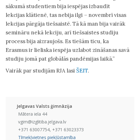
sākumā studentiem bija iespējas izbaudīt
lekcijas klātienē, tas nebija ilgi – novembrī visas
lekcijas pārgāja tiešsaistē. Tā kā man bija vairāk
semināru nekā lekciju, arī tiešsaistes studiju
process bija aizraujošs. Es tiešām ticu, ka
Erasmus ir lieliska iespēja uzlabot zināšanas savā
studiju jomā pat globālās pandēmijas laikā.”
Vairāk par studijām RJA lasi
ŠEIT
.
Jelgavas Valsts ģimnāzija
Mātera iela 44
vgim@izglitiba.jelgava.lv
+371 63007754, +371 63023373
Tīmekļvietnes piekļūstamība