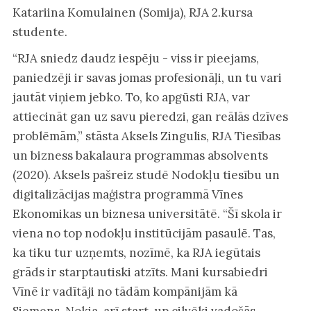
Katariina Komulainen (Somija), RJA 2.kursa
studente.
“RJA sniedz daudz iespēju - viss ir pieejams,
paniedzēji ir savas jomas profesionāļi, un tu vari
jautāt viņiem jebko. To, ko apgūsti RJA, var
attiecināt gan uz savu pieredzi, gan reālās dzīves
problēmām,” stāsta Aksels Zingulis, RJA Tiesības
un bizness bakalaura programmas absolvents
(2020). Aksels pašreiz studē Nodokļu tiesību un
digitalizācijas maģistra programmā Vīnes
Ekonomikas un biznesa universitātē. “Šī skola ir
viena no top nodokļu institūcijām pasaulē. Tas,
ka tiku tur uzņemts, nozīmē, ka RJA iegūtais
grāds ir starptautiski atzīts. Mani kursabiedri
Vīnē ir vadītāji no tādām kompānijām kā
Siemens, Nokia, arī start-up cilvēki vadošās