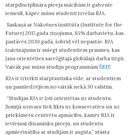
starpdisciplināra pieeja mācībām ir galvenie
iemesli, kāpēc mūsu studenti izvēlas RJA.
Saskaņā ar Nākotnes institūta (Institute for the
Future) 2017.gada ziņojumu, 85% darbavietu, kas
pastāvēs 2030.gadā, šobrīd vēl nepastāv. RJA
izaicinājums ir sniegt studentiem prasmes, kas
ļaus orientēties sarežģītajā globālajā darba tirgū.
Vairāk par mūsu studiju programmām
ŠEIT
.
RJA ir izteikti starptautiska vide, ar studentiem
un pasniedzējiem no vairāk nekā 30 valstīm.
“Studijas RJA ir ļoti orientētas uz studentu.
Somijā uzsvars tiek likts uz konservatīvu un uz
priekšmetu centrētu apmācību, kamēr RJA ir
ieviesusi dinamisku pieeju, un studentu
apmierinātība ar studijām ir augsta,” stāsta