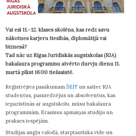
Vai esi 11.–12. klases skolēns, kas redz savu
nākotnes karjeru tiesībās, diplomātijā vai
biznesā?
Tad nāc uz Rīgas Juridiskās augstskolas (RJA)
bakalaura programmu atvērto durvju dienu 11.
martā plkst 16:00 tiešsaistē.
Reģistrējies pasākumam
ŠEIT
un satiec RJA
studentus, pasniedzējus un absolventus, kas
iepazīstinās ar augstskolu, mūsu bakalaura
programmām, Erasmus apmaiņas studiju un
prakses iespējām.
Studijas angļu valodā, starptautiska vide un