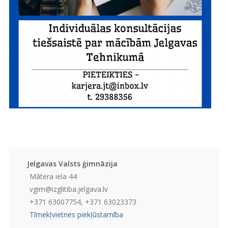
Jelgavas Valsts ģimnāzija
Mātera iela 44
vgim@izglitiba.jelgava.lv
+371 63007754, +371 63023373
Tīmekļvietnes piekļūstamība