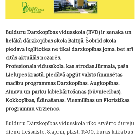
Bulduru Dārzkopības vidusskola (BVD) ir senākā un
lielākā dārzkopības skola Baltijā. Šobrīd skola
piedāvā izglītoties ne tikai dārzkopības jomā, bet arī
citās aktuālās nozarēs.
Profesionālā vidusskola, kas atrodas Jūrmalā, pašā
Lielupes krastā, piedāvā apgūt valsts finansētas
mācību programmas Dārzkopības, Augkopības,
Ainavu un parku labiekārtošanas (būvniecības),
Kokkopības, Ēdināšanas, Viesmīlības un Floristikas
programmu virzienos.
Bulduru Dārzkopības vidusskola rīko Atvērto durvju
dienu tiešsaistē, 8.aprīlī, plkst. 15:00, kuras laikā būs