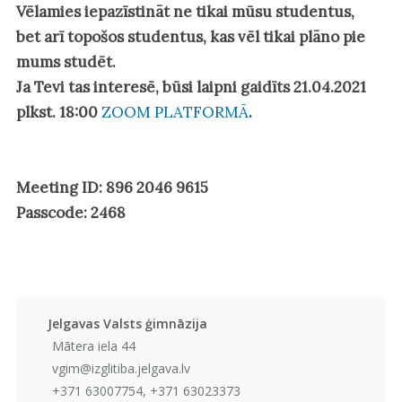
Vēlamies iepazīstināt ne tikai mūsu studentus,
bet arī topošos studentus, kas vēl tikai plāno pie
mums studēt.
Ja Tevi tas interesē, būsi laipni gaidīts 21.04.2021
plkst. 18:00
ZOOM PLATFORMĀ
.
Meeting ID: 896 2046 9615
Passcode: 2468
Jelgavas Valsts ģimnāzija
Mātera iela 44
vgim@izglitiba.jelgava.lv
+371 63007754, +371 63023373