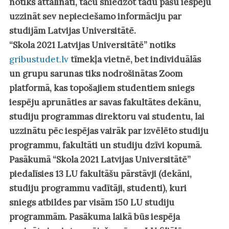
notiks attālināti, taču sniedzot tādu pašu iespēju
uzzināt sev nepieciešamo informāciju par
studijām Latvijas Universitātē.
“Skola 2021 Latvijas Universitātē”
notiks
gribustudet.lv
tīmekļa vietnē, bet individuālās
un grupu sarunas tiks nodrošinātas Zoom
platformā, kas topošajiem studentiem sniegs
iespēju aprunāties ar savas fakultātes dekānu,
studiju programmas direktoru vai studentu, lai
uzzinātu pēc iespējas vairāk par izvēlēto studiju
programmu, fakultāti un studiju dzīvi kopumā.
Pasākumā “Skola 2021 Latvijas Universitātē”
piedalīsies 13 LU fakultāšu pārstāvji (dekāni,
studiju programmu vadītāji, studenti), kuri
sniegs atbildes par visām 150 LU studiju
programmām. Pasākuma laikā būs iespēja