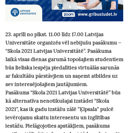
23. aprīlī no plkst. 11.00 līdz 17.00 Latvijas
Universitāte organizēs vēl nebijušu pasākumu –
“Skola 2021 Latvijas Universitātē”. Pasākuma
laikā visas dienas garumā topošajiem studentiem
būs lieliska iespēja piedalīties virtuālās sarunās
ar fakultāšu pārstāvjiem un saņemt atbildes uz
sev interesējošajiem jautājumiem.
Pasākums
“Skola 2021 Latvijas Universitātē”
būs
kā alternatīva nenotikušajai izstādei
“Skola
2021”
, kas ik gadu izstāžu zālē ”Ķīpsala” pulcē
ievērojamu skaitu interesentu un izglītības
iestāžu. Pielāgojoties apstākļiem, pasākums