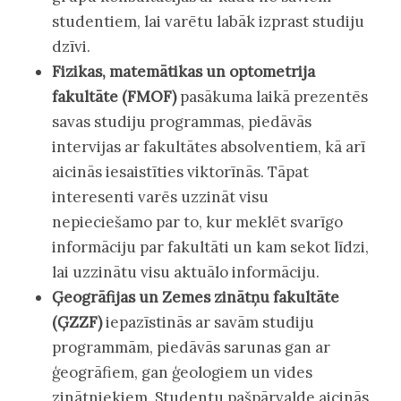
studentiem, lai varētu labāk izprast studiju
dzīvi.
Fizikas, matemātikas un optometrija
fakultāte (FMOF)
pasākuma laikā prezentēs
savas studiju programmas, piedāvās
intervijas ar fakultātes absolventiem, kā arī
aicinās iesaistīties viktorīnās. Tāpat
interesenti varēs uzzināt visu
nepieciešamo par to, kur meklēt svarīgo
informāciju par fakultāti un kam sekot līdzi,
lai uzzinātu visu aktuālo informāciju.
Ģeogrāfijas un Zemes zinātņu fakultāte
(ĢZZF)
iepazīstinās ar savām studiju
programmām, piedāvās sarunas gan ar
ģeogrāfiem, gan ģeologiem un vides
zinātniekiem. Studentu pašpārvalde aicinās