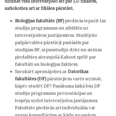
uzzināt visu interesējošo arī par LU filiālēm,
satiekoties arī ar filiāles pārstāvi.
Bioloģijas fakultāte (BF)
piedāvās iepazīt tās
studiju programmas un atbildēs uz
interesējošiem jautājumiem. Studējošo
pašpārvaldes pārstāvji pastāstīs par
studijām BF, ārpusstudiju dzīvi un aicinās
piedalīties aizraujošā Kahoot spēlē par
fakultāti un bioloģijas faktiem.
Savukārt aprunājoties ar
Datorikas
fakultātes (DF)
pārstāvjiem varēs uzzināt,
kāpēc studēt DF? Pasākuma laikā būs DF
studiju programmu prezentācijas un
iespēja uzdot interesējošos jautājumus.
Fakultāte piedāvās arī individuālās vai
grupu konsultācijas ar kādu no saviem