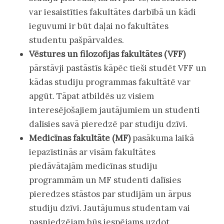
var iesaistīties fakultātes darbībā un kādi
ieguvumi ir būt daļai no fakultātes
studentu pašpārvaldes.
Vēstures un filozofijas fakultātes (VFF)
pārstāvji pastāstīs kāpēc tieši studēt VFF un
kādas studiju programmas fakultātē var
apgūt. Tāpat atbildēs uz visiem
interesējošajiem jautājumiem un studenti
dalīsies savā pieredzē par studiju dzīvi.
Medicīnas fakultāte (MF)
pasākuma laikā
iepazīstinās ar visām fakultātes
piedāvātajām medicīnas studiju
programmām un MF studenti dalīsies
pieredzes stāstos par studijām un ārpus
studiju dzīvi. Jautājumus studentam vai
pasniedzējam būs iespējams uzdot