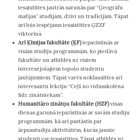
iesaistīties jautrās sarunās par “Ģeogrāfu
mafijas” studijām, dzīvi un tradīcijām. Tāpat
arī būs iespējams iesaistīties ĢZZF
viktorīnā.
Arī Ķīmijas fakultāte (ĶF)
iepazīstinās ar
visām studiju programmām, ko piedāvā
fakultāte un atbildēs uz visiem
interesējošajiem topošo studentu
jautājumiem. Tāpat varēs noklausīties arī
interesantu lekciju “Ceļš no vidusskolēna
līdz zinātniekam”.
Humanitāro zinātņu fakultāte (HZF)
visas
dienas garumā iepazīstinās ar savām studiju
programmām, kā arī pastāstīs par
ārpusstudiju aktivitātēm, kurās jaunie
studenti var iesaistīties. Tāpat atbildēs uz