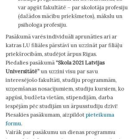
var apgūt fakultātē – par skolotāja profesiju
(dažādos mācību priekšmetos), mākslu un
psihologa profesiju.
Pasākumā varēs individuāli aprunāties arī ar
katras LU filiāles pārstāvi un uzzināt par filiāļu
priekšrocībām, studējot ārpus Rīgas.
Piedalies pasākumā
“Skola 2021 Latvijas
Universitātē”
un uzzini visu par savu
interesējošo fakultāti, studiju programmām,
uzņemšanas nosacījumiem, studiju kursiem, ko
apgūsi, budžeta vietām, stipendijām, darba
iespējām pēc studijām un ārpusstudiju dzīvi!
Piesakies pasākumam, aizpildot
pieteikuma
formu
.
Vairāk par pasākumu un dienas programmu