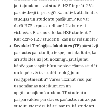
jautājumiem – vai studēt HZF ir grūti? Vai
pasniedzēji ir prasīgi? Kā notiek attālinātās
studijas un studentu pasākumi? Ko var
darīt HZF ārpus studijām? Uz kurieni
visbiežāk Erasmus dodas HZF studenti?
Kur dzīvo HZF studenti, kas nav rīdzinieki?
Savukārt Teoloģijas fakultātes (TF)
pārstāvji
pastāstīs par studiju iespējām fakultātē, kā
arī atbildēs uz ļoti nozīmīgu jautājumu,
kāpēc gan vispār būtu nepieciešams studēt,
un kāpēc vērts studēt teoloģiju un
reliģijpētniecību? Varēs uzzināt visu par
uzņemšanas noteikumiem un
apgūstamajiem kursiem. TF studentu
pašpārvaldes pārstāves pastāstīs vairāk par
studiju pieredzi, kā arī par to, kā studenti