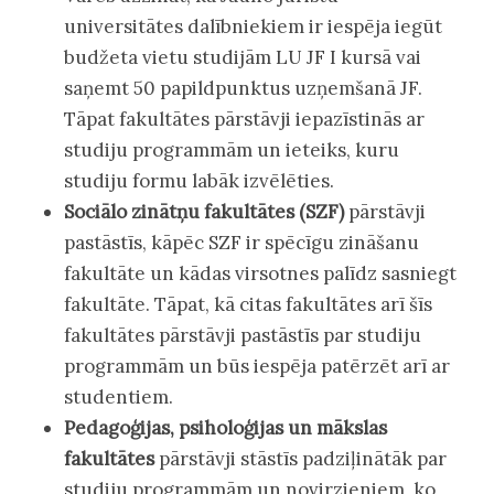
universitātes dalībniekiem ir iespēja iegūt
budžeta vietu studijām LU JF I kursā vai
saņemt 50 papildpunktus uzņemšanā JF.
Tāpat fakultātes pārstāvji iepazīstinās ar
studiju programmām un ieteiks, kuru
studiju formu labāk izvēlēties.
Sociālo zinātņu fakultātes (SZF)
pārstāvji
pastāstīs, kāpēc SZF ir spēcīgu zināšanu
fakultāte un kādas virsotnes palīdz sasniegt
fakultāte. Tāpat, kā citas fakultātes arī šīs
fakultātes pārstāvji pastāstīs par studiju
programmām un būs iespēja patērzēt arī ar
studentiem.
Pedagoģijas, psiholoģijas un mākslas
fakultātes
pārstāvji stāstīs padziļinātāk par
studiju programmām un novirzieniem, ko