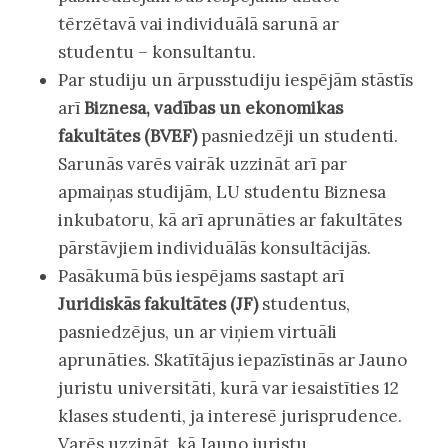
tērzētavā vai individuālā sarunā ar
studentu – konsultantu.
Par studiju un ārpusstudiju iespējām stāstīs
arī
Biznesa, vadības un ekonomikas
fakultātes (BVEF)
pasniedzēji un studenti.
Sarunās varēs vairāk uzzināt arī par
apmaiņas studijām, LU studentu Biznesa
inkubatoru, kā arī aprunāties ar fakultātes
pārstāvjiem individuālās konsultācijās.
Pasākumā būs iespējams sastapt arī
Juridiskās fakultātes (JF)
studentus,
pasniedzējus, un ar viņiem virtuāli
aprunāties. Skatītājus iepazīstinās ar Jauno
juristu universitāti, kurā var iesaistīties 12
klases studenti, ja interesē jurisprudence.
Varēs uzzināt, kā Jauno juristu