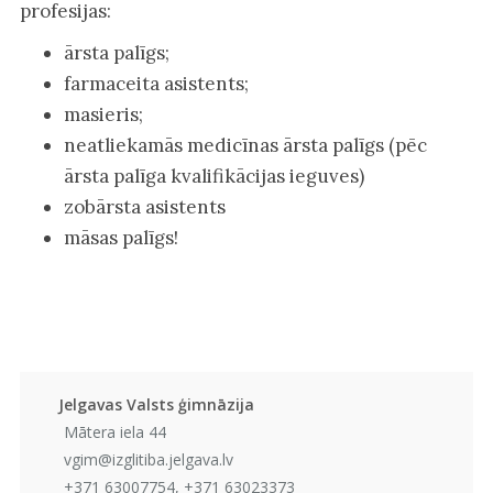
profesijas:
ārsta palīgs;
farmaceita asistents;
masieris;
neatliekamās medicīnas ārsta palīgs (pēc
ārsta palīga kvalifikācijas ieguves)
zobārsta asistents
māsas palīgs!
Jelgavas Valsts ģimnāzija
Mātera iela 44
vgim@izglitiba.jelgava.lv
+371 63007754, +371 63023373