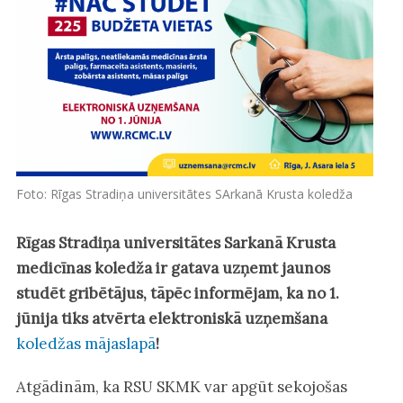
Foto: Rīgas Stradiņa universitātes SArkanā Krusta koledža
Rīgas Stradiņa universitātes Sarkanā Krusta
medicīnas koledža ir gatava uzņemt jaunos
studēt gribētājus, tāpēc informējam, ka no 1.
jūnija tiks atvērta elektroniskā uzņemšana
koledžas mājaslapā
!
Atgādinām, ka RSU SKMK var apgūt sekojošas