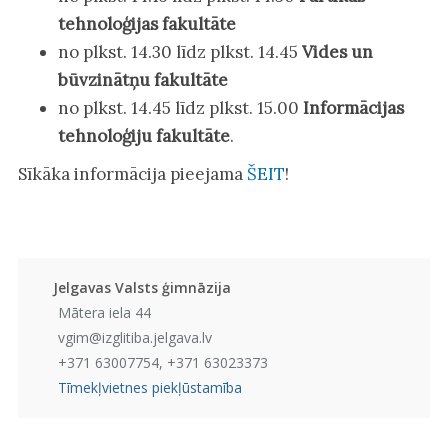
tehnoloģijas fakultāte
no plkst. 14.30 līdz plkst. 14.45
Vides un
būvzinātņu fakultāte
no plkst. 14.45 līdz plkst. 15.00
Informācijas
tehnoloģiju fakultāte
.
Sīkāka informācija pieejama
ŠEIT
!
Jelgavas Valsts ģimnāzija
Mātera iela 44
vgim@izglitiba.jelgava.lv
+371 63007754, +371 63023373
Tīmekļvietnes piekļūstamība