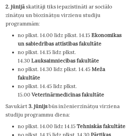
2. jūnijā
skatītāji tiks iepazīstināti ar sociālo
zinātņu un biozinātņu virzienu studiju
programmām:
no plkst. 14.00 līdz plkst. 14.15
Ekonomikas
un sabiedrības attīstības fakultāte
no plkst. 14.15 līdz plkst.
14.30
Lauksaimniecības fakultāte
no plkst. 14.30 līdz plkst. 14.45
Meža
fakultāte
no plkst. 14.45 līdz plkst.
15.00
Veterinārmedicīnas fakultāte
Savukārt
3. jūnijs
būs inženierzinātņu virziena
studiju programmu diena:
no plkst. 14.00 līdz 14.15
Tehniskās fakultāte
no plkst. 14.15 līdz plkst. 14.30
Pārtikas