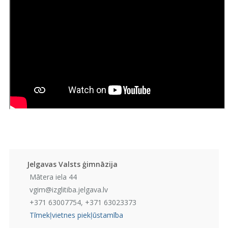
Jelgavas Valsts ģimnāzija
Mātera iela 44
vgim@izglitiba.jelgava.lv
+371 63007754, +371 63023373
Tīmekļvietnes piekļūstamība