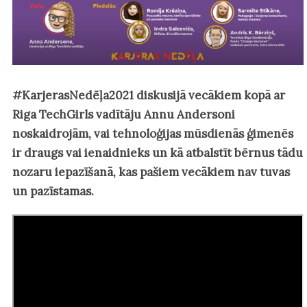
#KarjerasNedēļa2021 diskusijā vecākiem kopā ar
Riga TechGirls vadītāju Annu Andersoni
noskaidrojām, vai tehnoloģijas mūsdienās ģimenēs
ir draugs vai ienaidnieks un kā atbalstīt bērnus tādu
nozaru iepazīšanā, kas pašiem vecākiem nav tuvas
un pazīstamas.