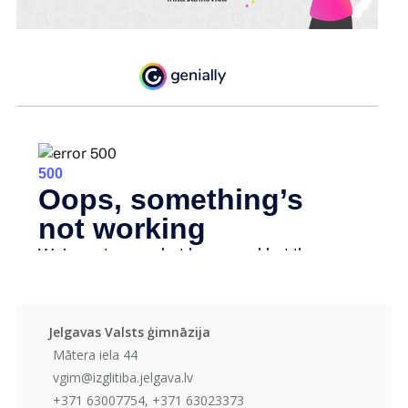
Jelgavas Valsts ģimnāzija
Mātera iela 44
vgim@izglitiba.jelgava.lv
+371 63007754, +371 63023373