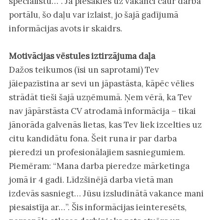
speciālistu…”. Ja piesakies uz vakanci caur darba
portālu, šo daļu var izlaist, jo šajā gadījumā
informācijas avots ir skaidrs.
Motivācijas vēstules iztirzājuma daļa
Dažos teikumos (īsi un saprotami) Tev
jāiepazīstina ar sevi un jāpastāsta, kāpēc vēlies
strādāt tieši šajā uzņēmumā. Ņem vērā, ka Tev
nav jāpārstāsta CV atrodamā informācija – tikai
jānorāda galvenās lietas, kas Tev liek izcelties uz
citu kandidātu fona. Šeit runa ir par darba
pieredzi un profesionālajiem sasniegumiem.
Piemēram: “Mana darba pieredze mārketinga
jomā ir 4 gadi. Līdzšinējā darba vietā man
izdevās sasniegt… Jūsu izsludinātā vakance mani
piesaistīja ar…”. Šis informācijas ieinteresēts,