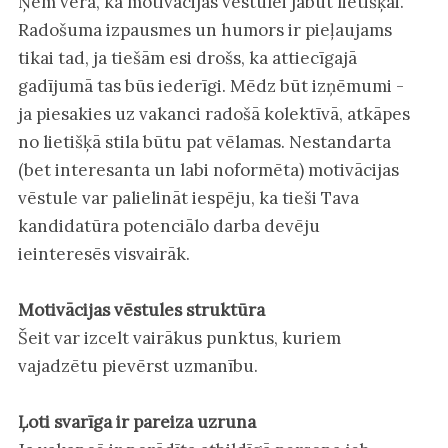
Ņem vērā, ka motivācijas vēstulei jābūt lietišķai.
Radošuma izpausmes un humors ir pieļaujams
tikai tad, ja tiešām esi drošs, ka attiecīgajā
gadījumā tas būs iederīgi. Mēdz būt izņēmumi -
ja piesakies uz vakanci radošā kolektīvā, atkāpes
no lietišķā stila būtu pat vēlamas. Nestandarta
(bet interesanta un labi noformēta) motivācijas
vēstule var palielināt iespēju, ka tieši Tava
kandidatūra potenciālo darba devēju
ieinteresēs visvairāk.
Motivācijas vēstules struktūra
Šeit var izcelt vairākus punktus, kuriem
vajadzētu pievērst uzmanību.
Ļoti svarīga ir pareiza uzruna