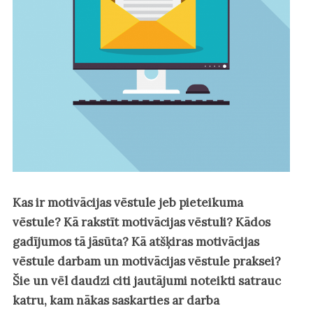
Kas ir motivācijas vēstule jeb pieteikuma
vēstule? Kā rakstīt motivācijas vēstuli? Kādos
gadījumos tā jāsūta? Kā atšķiras motivācijas
vēstule darbam un motivācijas vēstule praksei?
Šie un vēl daudzi citi jautājumi noteikti satrauc
katru, kam nākas saskarties ar darba