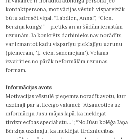
Ja vakancē ir norādīta atbildīgā persona jeb
kontaktpersona, motivācijas vēstuli vispareizāk
būtu adresēt viņai. “Labdien, Anna!”, “Cien.
Bērziņa kungs!” – pietiks arī ar šādām ierastām
uzrunām. Ja konkrēts darbinieks nav norādīts,
var izmantot kādu vispārīgu pieklājīgu uzrunu
(piemēram, "Ļ. cien. saņēmējam"). Vēlams
izvairīties no pārāk neformālām uzrunas
formām.
Informācijas avots
Motivācijas vēstulē pieņemts norādīt avotu, kur
uzzināji par attiecīgo vakanci: “Atsaucoties uz
informāciju Jūsu mājas lapā, ka meklējat
tirdzniecības speciālistu…”; “No Jūsu kolēģa Jāņa
Bērziņa uzzināju, ka meklējat tirdzniecības