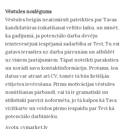
Vēstules noslēgums
Vēstules beigās neaizmirsti pateikties par Tavas
kandidatūras izskatīšanai veltīto laiku, un minēt,
ka gadījumā, ja potenciālo darba devēju
ieinteresējusi iespējamā sadarbība ar Tevi, Tu esi
gatavs ierasties uz darba pārrunām un atbildēt
uz visiem jautājumiem. Tāpat noteikti paraksties
un norādi savu kontaktinformāciju. Protams, šos
datus var atrast arī CV, tomēr tā būs lietišķās
etiķetes ievērošana. Pirms motivācijas vēstules
nosūtīšanas pārbaudi, vai tā ir gramatiski un
stilistiski pareizi noformēta, jo tā kalpos kā Tava
vizītkarte un veidos pirmo iespaidu par Tevi kā
potenciālo darbinieku.
Avots: cvmarket.lv