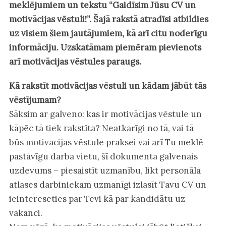
meklējumiem un tekstu “Gaidīsim Jūsu CV un
motivācijas vēstuli!”. Šajā rakstā atradīsi atbildies
uz visiem šiem jautājumiem, kā arī citu noderīgu
informāciju. Uzskatāmam piemēram pievienots
arī motivācijas vēstules paraugs.
Kā rakstīt motivācijas vēstuli un kādam jābūt tās
vēstījumam?
Sāksim ar galveno: kas ir motivācijas vēstule un
kāpēc tā tiek rakstīta? Neatkarīgi no tā, vai tā
būs motivācijas vēstule praksei vai arī Tu meklē
pastāvīgu darba vietu, šī dokumenta galvenais
uzdevums – piesaistīt uzmanību, likt personāla
atlases darbiniekam uzmanīgi izlasīt Tavu CV un
ieinteresēties par Tevi kā par kandidātu uz
vakanci.