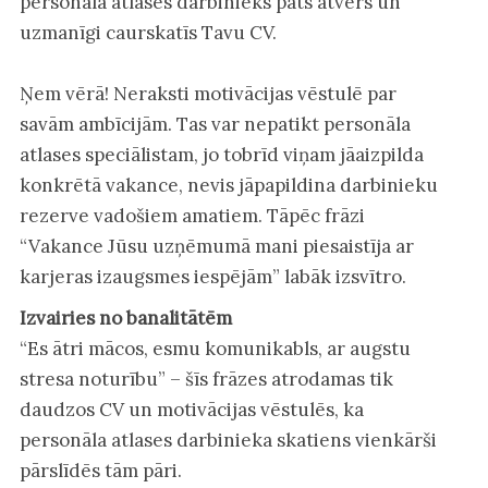
personāla atlases darbinieks pats atvērs un
uzmanīgi caurskatīs Tavu CV.
Ņem vērā! Neraksti motivācijas vēstulē par
savām ambīcijām. Tas var nepatikt personāla
atlases speciālistam, jo tobrīd viņam jāaizpilda
konkrētā vakance, nevis jāpapildina darbinieku
rezerve vadošiem amatiem. Tāpēc frāzi
“Vakance Jūsu uzņēmumā mani piesaistīja ar
karjeras izaugsmes iespējām” labāk izsvītro.
Izvairies no banalitātēm
“Es ātri mācos, esmu komunikabls, ar augstu
stresa noturību” – šīs frāzes atrodamas tik
daudzos CV un motivācijas vēstulēs, ka
personāla atlases darbinieka skatiens vienkārši
pārslīdēs tām pāri.