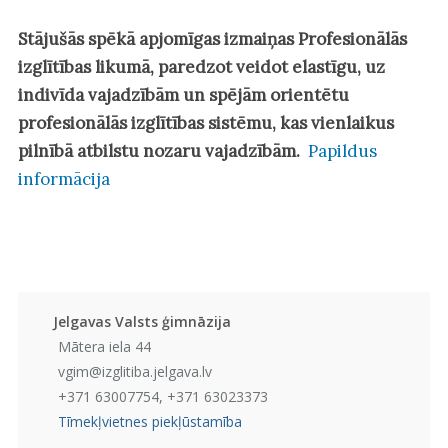
Stājušās spēkā apjomīgas izmaiņas Profesionālās
izglītības likumā, paredzot veidot elastīgu, uz
indivīda vajadzībām un spējām orientētu
profesionālās izglītības sistēmu, kas vienlaikus
pilnībā atbilstu nozaru vajadzībām.
Papildus
informācija
Jelgavas Valsts ģimnāzija
Mātera iela 44
vgim@izglitiba.jelgava.lv
+371 63007754, +371 63023373
Tīmekļvietnes piekļūstamība