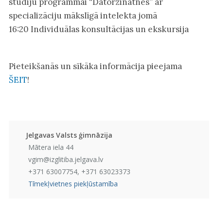
studiju programmai “Datorzinātnes” ar
specializāciju mākslīgā intelekta jomā
16:20 Individuālas konsultācijas un ekskursija
Pieteikšanās un sīkāka informācija pieejama
ŠEIT
!
Jelgavas Valsts ģimnāzija
Mātera iela 44
vgim@izglitiba.jelgava.lv
+371 63007754, +371 63023373
Tīmekļvietnes piekļūstamība