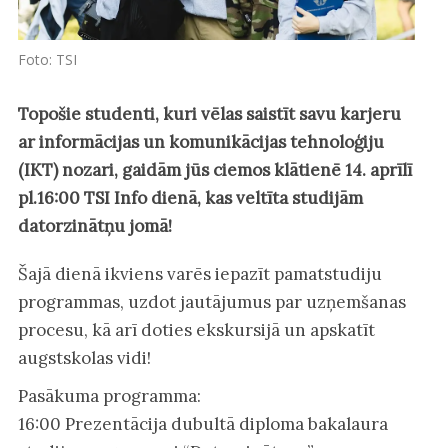
Foto: TSI
Topošie studenti, kuri vēlas saistīt savu karjeru
ar informācijas un komunikācijas tehnoloģiju
(IKT) nozari, gaidām jūs ciemos klātienē 14. aprīlī
pl.16:00 TSI Info dienā, kas veltīta studijām
datorzinātņu jomā!
Šajā dienā ikviens varēs iepazīt pamatstudiju
programmas, uzdot jautājumus par uzņemšanas
procesu, kā arī doties ekskursijā un apskatīt
augstskolas vidi!
Pasākuma programma:
16:00 Prezentācija dubultā diploma bakalaura