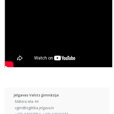
Jelgavas Valsts ģimnāzija
Mātera iela 44
vgim@izglitiba.jelgava.lv