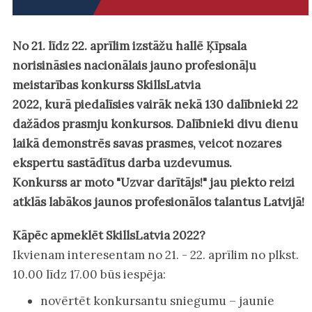
No 21. līdz 22. aprīlim izstāžu hallē Ķīpsala
norisināsies nacionālais jauno profesionāļu
meistarības konkurss SkillsLatvia
2022, kurā piedalīsies vairāk nekā 130 dalībnieki 22
dažādos prasmju konkursos. Dalībnieki divu dienu
laikā demonstrēs savas prasmes, veicot nozares
ekspertu sastādītus darba uzdevumus.
Konkurss ar moto "Uzvar darītājs!" jau piekto reizi
atklās labākos jaunos profesionālos talantus Latvijā!
Kāpēc apmeklēt SkillsLatvia 2022?
Ikvienam interesentam no 21. - 22. aprīlim no plkst.
10.00 līdz 17.00 būs iespēja:
novērtēt konkursantu sniegumu – jaunie