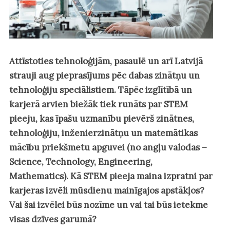
Attīstoties tehnoloģijām, pasaulē un arī Latvijā
strauji aug pieprasījums pēc dabas zinātņu un
tehnoloģiju speciālistiem. Tāpēc izglītībā un
karjerā arvien biežāk tiek runāts par STEM
pieeju, kas īpašu uzmanību pievērš zinātnes,
tehnoloģiju, inženierzinātņu un matemātikas
mācību priekšmetu apguvei (no angļu valodas –
Science, Technology, Engineering,
Mathematics). Kā STEM pieeja maina izpratni par
karjeras izvēli mūsdienu mainīgajos apstākļos?
Vai šai izvēlei būs nozīme un vai tai būs ietekme
visas dzīves garumā?