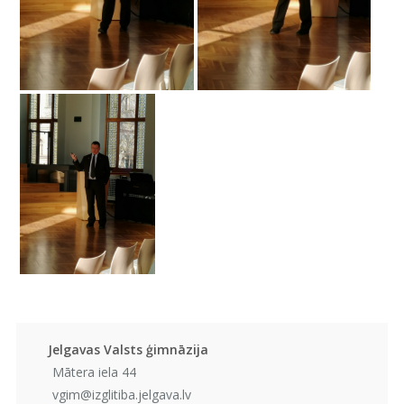
Jelgavas Valsts ģimnāzija
Mātera iela 44
vgim@izglitiba.jelgava.lv