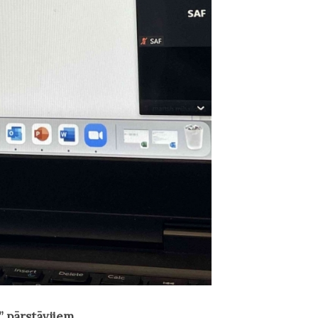
a” pārstāvjiem.