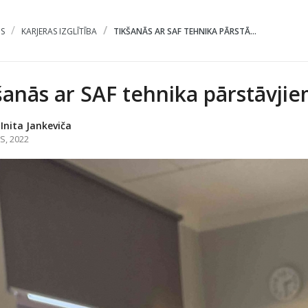
S
KARJERAS IZGLĪTĪBA
TIKŠANĀS AR SAF TEHNIKA PĀRSTĀ...
šanās ar SAF tehnika pārstāvji
 Inita Jankeviča
S, 2022