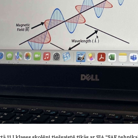
tā 11.I klases skolēni tiešsaistē tikās ar SIA “SAF tehnik