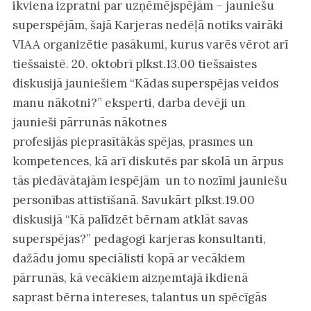
ikviena izpratni par uzņēmējspējām – jauniešu
superspējām, šajā Karjeras nedēļā notiks vairāki
VIAA organizētie pasākumi, kurus varēs vērot arī
tiešsaistē. 20. oktobrī plkst.13.00 tiešsaistes
diskusijā jauniešiem “Kādas superspējas veidos
manu nākotni?” eksperti, darba devēji un
jaunieši pārrunās nākotnes
profesijās pieprasītākās spējas, prasmes un
kompetences, kā arī diskutēs par skolā un ārpus
tās piedāvātajām iespējām un to nozīmi jauniešu
personības attīstīšanā. Savukārt plkst.19.00
diskusijā “Kā palīdzēt bērnam atklāt savas
superspējas?” pedagogi karjeras konsultanti,
dažādu jomu speciālisti kopā ar vecākiem
pārrunās, kā vecākiem aizņemtajā ikdienā
saprast bērna intereses, talantus un spēcīgās