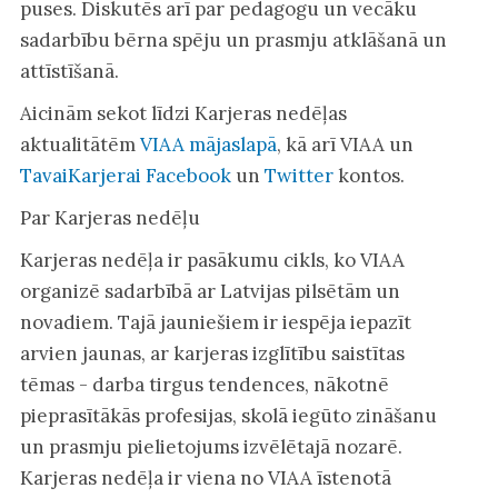
puses. Diskutēs arī par pedagogu un vecāku
sadarbību bērna spēju un prasmju atklāšanā un
attīstīšanā.
Aicinām sekot līdzi Karjeras nedēļas
aktualitātēm
VIAA mājaslapā
, kā arī VIAA un
TavaiKarjerai Facebook
un
Twitter
kontos.
Par Karjeras nedēļu
Karjeras nedēļa ir pasākumu cikls, ko VIAA
organizē sadarbībā ar Latvijas pilsētām un
novadiem. Tajā jauniešiem ir iespēja iepazīt
arvien jaunas, ar karjeras izglītību saistītas
tēmas - darba tirgus tendences, nākotnē
pieprasītākās profesijas, skolā iegūto zināšanu
un prasmju pielietojums izvēlētajā nozarē.
Karjeras nedēļa ir viena no VIAA īstenotā