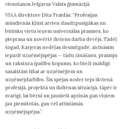
viesošanos Jelgavas Valsts ģimnāzijā.
VIAA direktore Dita Traidās: “Profesijas
mūsdienās kļūst arvien daudzpusīgākas un
būtisku vietu ieņem universālas prasmes, ko
pieprasa un novērtē ikviens darba devējs. Tādēļ
šogad, Karjeras nedēļas desmitgadē, aicināsim
iepazīt uzņēmējspējas — tādu zināšanu, prasmju
un rakstura īpašību kopumu, ko bieži maldīgi
sasaistām tikai ar uzņēmējiem un
uzņēmējdarbību. Šīs spējas noder teju ikvienā
profesijā, projektā un ikdienas situācijā, tāpēc ir
svarīgi, lai bērni un jaunieši apzinās gan viņiem
jau piemītošās, gan vēl attīstāmās
uzņēmējspējas.”