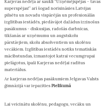
Karjeras nedēļa ar saukli “Uzņēmējspējas – tavas
superspējas!” arī šogad norisināsies Latvijas
pilsētu un novadu vispārējās un profesionālās
izglītības iestādēs, piedāvājot dažādus izzinošus
pasākumus - diskusijas, radošās darbnīcas,
tikšanās ar uzņēmumu un augstskolu
pārstāvjiem, skolu absolventiem un skolēnu
vecākiem. Izglītības iestādēs notiks tematiskās
mācībstundas, izmantojot katrai vecumgrupai
pielāgotus, īpaši Karjeras nedēļai radītus
materiālus.
Ar karjeras nedēļas pasākumiem Jelgavas Valsts
ģimnāzijā var iepazīties
Pielikumā
Lai veicinātu skolēnu, pedagogu, vecāku un