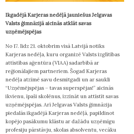
Ikgadējā Karjeras nedēļā jauniešus Jelgavas
Valsts ģimnāzijā aicinās atklāt savas
uzņēmējspējas
No 17. līdz 21. oktobrim visā Latvijā notiks
Karjeras nedēļa, kuru organizē Valsts izglītības
attīstības aģentūra (VIAA) sadarbībā ar
reģionālajiem partneriem. Šogad Karjeras
nedēļa atzīmē savu desmitgadi un ar saukli
“Uzņēmējspējas – tavas superspējas!” aicinās
ikvienu, īpaši skolēnus, izzināt un attīstīt savas
uzņēmējspējas. Arī Jelgavas Valsts ģimnāzija
piedalās ikgadējā Karjeras nedēļā, papildinot
kopējo pasākumu klāstu ar dažādu uzņēmīgu
profesiju pārstāvju, skolas absolventu, vecāku