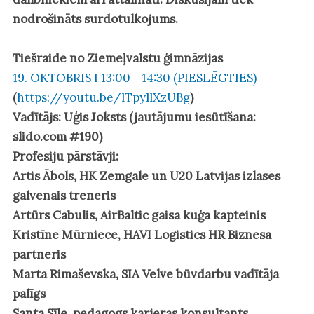
nodrošināts surdotulkojums.
Tiešraide no Ziemeļvalstu ģimnāzijas
19. OKTOBRIS I 13:00 - 14:30 (PIESLĒGTIES)
(
https://youtu.be/lTpyllXzUBg
)
Vadītājs:
Uģis Joksts
(jautājumu iesūtīšana:
slido.com #190)
Profesiju pārstāvji:
Artis Ābols
, HK Zemgale un U20 Latvijas izlases
galvenais treneris
Artūrs Cabulis
, AirBaltic gaisa kuģa kapteinis
Kristīne Mūrniece
, HAVI Logistics HR Biznesa
partneris
Marta Rimaševska
, SIA Velve būvdarbu vadītāja
palīgs
Santa Sīle
, pedagogs karjeras konsultants.