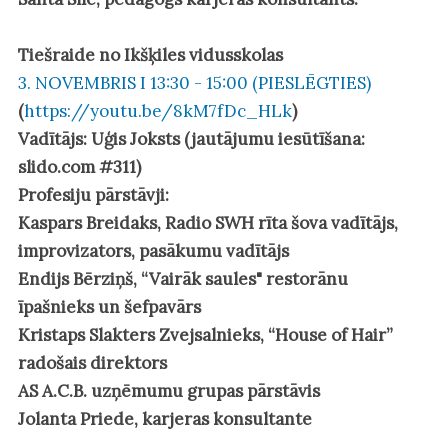
Tiešraide no Ikšķiles vidusskolas
3. NOVEMBRIS I 13:30 - 15:00 (PIESLĒGTIES)
(
https://youtu.be/8kM7fDc_HLk
)
Vadītājs:
Uģis Joksts
(jautājumu iesūtīšana:
slido.com #311)
Profesiju pārstāvji:
Kaspars Breidaks
, Radio SWH rīta šova vadītājs,
improvizators, pasākumu vadītājs
Endijs Bērziņš
, “Vairāk saules" restorānu
īpašnieks un šefpavārs
Kristaps Slakters
Zvejsalnieks
, “House of Hair”
radošais direktors
AS A.C.B. uzņēmumu grupas pārstāvis
Jolanta Priede
, karjeras konsultante