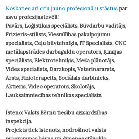
Noskaties arī citu jauno profesionāļu stāstus
par
savu profesijas izvēli!
Pavārs, Loģistikas speciālists, Būvdarbu vadītājs,
Frizieris-stilists, Viesmīlības pakalpojumu
speciālists, Ceļu būvtehniķis, IT Speciālists, CNC
metālapstrādes darbagaldu operators, Ķīmijas
speciālists, Elektrotehniķis, Meža plānotājs,
Vides speciālists, Dārzkopis, Veterinārārsts,
Ārsts, Fizioterapeits, Sociālais darbinieks,
Aktieris, Video operators, Skolotājs,
Lauksaimniecības tehnikas speciālists.
Īsteno: Valsts Bērnu tiesību aizsardzības
inspekcija.
Projekts tiek īstenots, nodrošinot valsts
programmas bērna un ģimenes stāvokļa