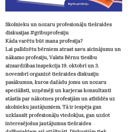
Skolnieku un nozaru profesionāļu tiešraides
diskusijas #gribuprofesiju
Kāda varētu būt mana profesija?
Lai palīdzētu bērniem atrast savu aicinājumu un
nākamo profesiju, Valsts Bērnu tiesību
aizsardzības inspekcija 19. oktobrī un 3.
novembrī organizē tiešraides diskusiju
pasākumus, kuros dažādu jomu un nozaru
speciālisti, uzņēmēji un karjeras konsultanti
stāstīs par nākotnes profesijām un atbildēs uz
skolnieku jautājumiem. Tā ir iespēja gan
uzklausīt profesionāļu viedokļus, gan uzdot
interesējošus jautājumus tiešraides
dalībniekiem arī attālināti. Diskusijām tiek