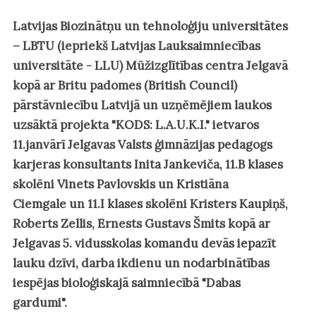
Latvijas Biozinātņu un tehnoloģiju universitātes
– LBTU (iepriekš Latvijas Lauksaimniecības
universitāte - LLU) Mūžizglītības centra Jelgavā
kopā ar Britu padomes (British Council)
pārstāvniecību Latvijā un uzņēmējiem laukos
uzsāktā projekta "KODS: L.A.U.K.I." ietvaros
11.janvārī Jelgavas Valsts ģimnāzijas pedagogs
karjeras konsultants Inita Jankeviča, 11.B klases
skolēni Vinets Pavlovskis un Kristiāna
Ciemgale un 11.I klases skolēni Kristers Kaupiņš,
Roberts Zellis, Ernests Gustavs Šmits kopā ar
Jelgavas 5. vidusskolas komandu devās iepazīt
lauku dzīvi, darba ikdienu un nodarbinātības
iespējas bioloģiskajā saimniecībā "Dabas
gardumi".