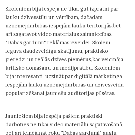
Skolēniem bija iespēja ne tikai gūt izpratni par
lauku dzīvesstilu un vērtībām, dažādām
uzņēmējdarbības iespējām lauku teritorijās,bet
arī sagatavot video materiālus saimniecības
"Dabas gardumi" reklāmas izveidei. Skolēni
ieguva daudzveidīgu skatījumu, praktisko
pieredzi un reālās dzīves piemērus,kas veicināja
kritisko domāšanu un medijpratību. Skolēniem
bija interesanti uzzināt par digitālā mārketinga
iespējām lauku uzņēmējdarbības un dzīvesveida
popularizēšanai jauniešu auditorijās pilsētās.
Jauniešiem bija iespēja pašiem praktiski
darboties ne tikai video materiālu sagatavošanā,
bet arī iemēģināt roku "Dabas gardumi" augļu -