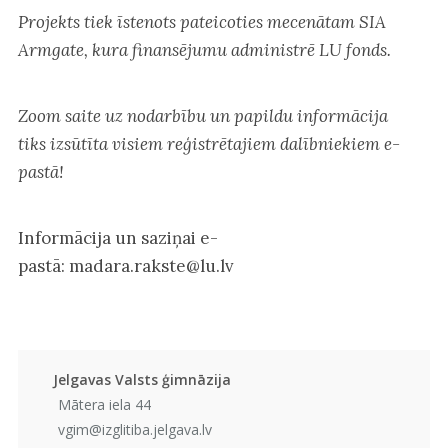
Projekts tiek īstenots pateicoties mecenātam SIA
Armgate, kura finansējumu administrē LU fonds.
Zoom saite uz nodarbību un papildu informācija
tiks izsūtīta visiem reģistrētajiem dalībniekiem e-
pastā!
Informācija un saziņai e-
pastā: madara.rakste@lu.lv
Jelgavas Valsts ģimnāzija
Mātera iela 44
vgim@izglitiba.jelgava.lv