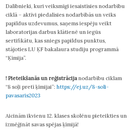
Dalībnieki, kuri veiksmīgi iesaistīsies nodarbību
ciklā – aktīvi piedalīsies nodarbībās un veiks
papildus uzdevumus, saņems iespēju veikt
laboratorijas darbus klātienē un iegūs
sertifikātu, kas sniegs papildus punktus,
stājoties LU ĶF bakalaura studiju programmā
“Ķīmija”.
!
Pieteikšanās un reģistrācija
nodarbību ciklam
“8 soļi pretī ķīmijai”:
https://ej.uz/8-soli-
pavasaris2023
Aicinām ikvienu 12. klases skolēnu pieteikties un
izmēģināt savas spējas ķīmijā!