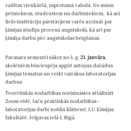
vadītas vienkāršā, saprotamā valodā. No mūsu
pētniekiem, studentiem un darbiniekiem, kā arī
lielo institūciju pārstāvjiem varēs uzzināt par
ķīmijas studiju procesu augstskolā, kā arī par
ķīmiķa darbu pēc augstskolas beigšanas.
Pavasara semestrī sākot no š. g.
21. janvāra
,
skolēniem būs iespēja apgūt astoņus dažādus
ķīmijas tematus un veikt vairākus laboratorijas
darbus.
Teorētiskās nodarbības norisināsies attālināti
Zoom vidē, taču praktiskās nodarbības -
laboratorijas darbi notiks klātienē, LU Ķīmijas
fakultātē, Jelgavas ielā 1, Rīgā.