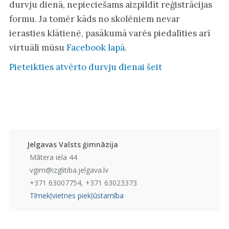
durvju dienā, nepieciešams aizpildīt reģistrācijas
formu. Ja tomēr kāds no skolēniem nevar
ierasties klātienē, pasākumā varēs piedalīties arī
virtuāli mūsu
Facebook lapā
.
Pieteikties atvērto durvju dienai šeit
Jelgavas Valsts ģimnāzija
Mātera iela 44
vgim@izglitiba.jelgava.lv
+371 63007754, +371 63023373
Tīmekļvietnes piekļūstamība