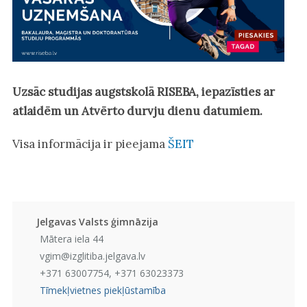
Uzsāc studijas augstskolā RISEBA, iepazīsties ar
atlaidēm un Atvērto durvju dienu datumiem.
Visa informācija ir pieejama
ŠEIT
Jelgavas Valsts ģimnāzija
Mātera iela 44
vgim@izglitiba.jelgava.lv
+371 63007754, +371 63023373
Tīmekļvietnes piekļūstamība