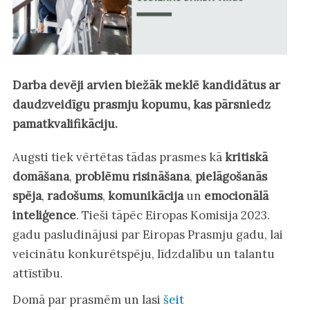
Darba devēji arvien biežāk meklē kandidātus ar
daudzveidīgu prasmju kopumu, kas pārsniedz
pamatkvalifikāciju.
Augsti tiek vērtētas tādas prasmes kā
kritiskā
domāšana
,
problēmu risināšana
,
pielāgošanās
spēja
,
radošums
,
komunikācija
un
emocionālā
inteliģence
. Tieši tāpēc Eiropas Komisija 2023.
gadu pasludinājusi par Eiropas Prasmju gadu, lai
veicinātu konkurētspēju, līdzdalību un talantu
attīstību.
Domā par prasmēm un lasi
šeit