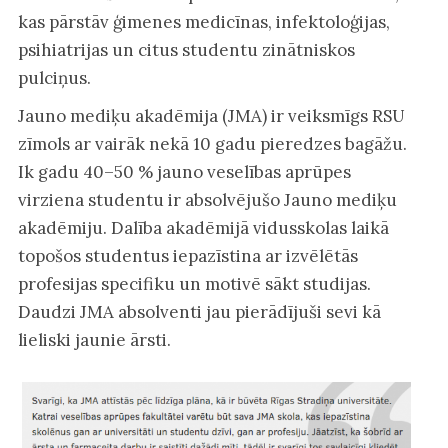
kas pārstāv ģimenes medicīnas, infektoloģijas,
psihiatrijas un citus studentu zinātniskos
pulciņus.
Jauno mediķu akadēmija (JMA) ir veiksmīgs RSU
zīmols ar vairāk nekā 10 gadu pieredzes bagāžu.
Ik gadu 40–50 % jauno veselības aprūpes
virziena studentu ir absolvējušo Jauno mediķu
akadēmiju. Dalība akadēmijā vidusskolas laikā
topošos studentus iepazīstina ar izvēlētās
profesijas specifiku un motivē sākt studijas.
Daudzi JMA absolventi jau pierādījuši sevi kā
lieliski jaunie ārsti.