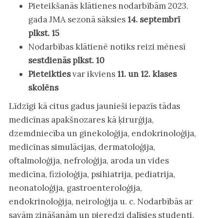
Pieteikšanās klātienes nodarbībām 2023.
gada JMA sezonā sāksies
14. septembrī
plkst. 15
Nodarbības klātienē notiks reizi mēnesī
sestdienās plkst. 10
Pieteikties
var ikviens
11. un 12. klases
skolēns
Līdzīgi kā citus gadus jaunieši iepazīs tādas
medicīnas apakšnozares kā ķirurģija,
dzemdniecība un ginekoloģija, endokrinoloģija,
medicīnas simulācijas, dermatoloģija,
oftalmoloģija, nefroloģija, aroda un vides
medicīna, fizioloģija, psihiatrija, pediatrija,
neonatoloģija, gastroenteroloģija,
endokrinoloģija, neiroloģija u. c. Nodarbībās ar
savām zināšanām un pieredzi dalīsies studenti,