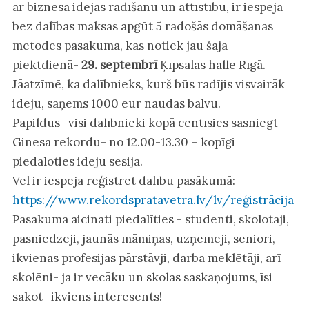
ar biznesa idejas radīšanu un attīstību, ir iespēja
bez dalības maksas apgūt 5 radošās domāšanas
metodes pasākumā, kas notiek jau šajā
piektdienā-
29. septembrī
Ķīpsalas hallē Rīgā.
Jāatzīmē, ka dalībnieks, kurš būs radījis visvairāk
ideju, saņems 1000 eur naudas balvu.
Papildus- visi dalībnieki kopā centīsies sasniegt
Ginesa rekordu- no 12.00-13.30 – kopīgi
piedaloties ideju sesijā.
Vēl ir iespēja reģistrēt dalību pasākumā:
https://www.rekordspratavetra.lv/lv/reģistrācija
Pasākumā aicināti piedalīties - studenti, skolotāji,
pasniedzēji, jaunās māmiņas, uzņēmēji, seniori,
ikvienas profesijas pārstāvji, darba meklētāji, arī
skolēni- ja ir vecāku un skolas saskaņojums, īsi
sakot- ikviens interesents!