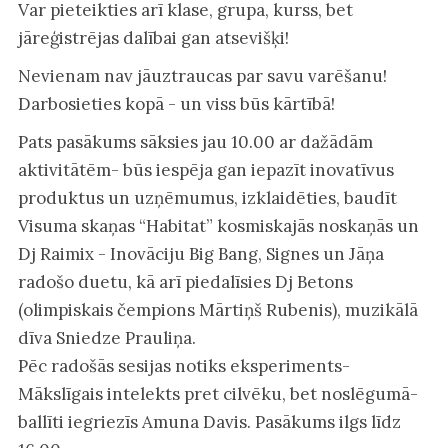
Var pieteikties arī klase, grupa, kurss, bet
jāreģistrējas dalībai gan atsevišķi!
Nevienam nav jāuztraucas par savu varēšanu!
Darbosieties kopā - un viss būs kārtībā!
Pats pasākums sāksies jau 10.00 ar dažādām
aktivitātēm- būs iespēja gan iepazīt inovatīvus
produktus un uzņēmumus, izklaidēties, baudīt
Visuma skaņas “Habitat” kosmiskajās noskaņās un
Dj Raimix - Inovāciju Big Bang, Signes un Jāņa
radošo duetu, kā arī piedalīsies Dj Betons
(olimpiskais čempions Mārtiņš Rubenis), muzikālā
dīva Sniedze Prauliņa.
Pēc radošās sesijas notiks eksperiments-
Mākslīgais intelekts pret cilvēku, bet noslēgumā-
ballīti iegriezīs Amuna Davis. Pasākums ilgs līdz