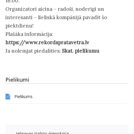
16.00.
Organizatori aicina – radoši, noderīgi un
interesanti – lieliskā kompānijā pavadīt šo
piektdienu!
Plašāka informācija:
https://www.rekordspratavetra.lv
Ja nolemjat piedalīties:
Skat. pielikumu
Pielikumi
Pielikums
Jelgavas Valsts ģimnāzija