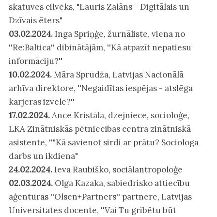
skatuves cilvēks, "Lauris Zalāns - Digitālais un
Dzīvais ēters"
03.02.2024.
Inga Spriņģe, žurnāliste, viena no
''Re:Baltica'' dibinātājām, ''Kā atpazīt nepatiesu
informāciju?''
10.02.2024.
Māra Sprūdža, Latvijas Nacionālā
arhīva direktore, ''Negaidītas iespējas - atslēga
karjeras izvēlē?''
17.02.2024.
Ance Kristāla, dzejniece, socioloģe,
LKA Zinātniskās pētniecības centra zinātniskā
asistente, ''"Kā savienot sirdi ar prātu? Sociologa
darbs un ikdiena"
24.02.2024.
Ieva Raubiško, sociālantropoloģe
02.03.2024.
Olga Kazaka, sabiedrisko attiecību
aģentūras ''Olsen+Partners'' partnere, Latvijas
Universitātes docente, ''Vai Tu gribētu būt