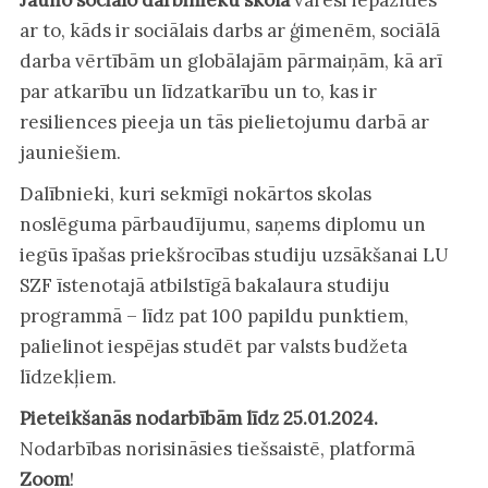
ar to, kāds ir sociālais darbs ar ģimenēm, sociālā
darba vērtībām un globālajām pārmaiņām, kā arī
par atkarību un līdzatkarību un to, kas ir
resiliences pieeja un tās pielietojumu darbā ar
jauniešiem.
Dalībnieki, kuri sekmīgi nokārtos skolas
noslēguma pārbaudījumu, saņems diplomu un
iegūs īpašas priekšrocības studiju uzsākšanai LU
SZF īstenotajā atbilstīgā bakalaura studiju
programmā – līdz pat 100 papildu punktiem,
palielinot iespējas studēt par valsts budžeta
līdzekļiem.
Pieteikšanās nodarbībām līdz 25.01.2024.
Nodarbības norisināsies tiešsaistē, platformā
Zoom
!