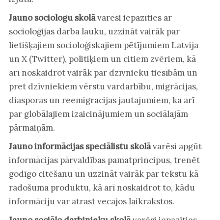
Jauno sociologu skolā
varēsi iepazīties ar
socioloģijas darba lauku, uzzināt vairāk par
lietišķajiem socioloģiskajiem pētījumiem Latvijā
un X (Twitter), politiķiem un citiem zvēriem, kā
arī noskaidrot vairāk par dzīvnieku tiesībām un
pret dzīvniekiem vērstu vardarbību, migrācijas,
diasporas un reemigrācijas jautājumiem, kā arī
par globālajiem izaicinājumiem un sociālajām
pārmaiņām.
Jauno informācijas speciālistu skolā
varēsi apgūt
informācijas pārvaldības pamatprincipus, trenēt
godīgo citēšanu un uzzināt vairāk par tekstu kā
radošuma produktu, kā arī noskaidrot to, kādu
informāciju var atrast vecajos laikrakstos.
Jauno sociālo darbinieku skolā
varēsi iepazīties