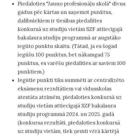
Piedaloties "Jauno profesionāļu skolā" divus
gadus pēc kārtas un saņemot punktus,
dalībniekiem ir tiesības piedalīties
konkursā uz studiju vietām SZF attiecīgajā
bakalaura studiju programmā ar augstāko
iegūto punktu skaitu. (Tātad, ja es šogad
iegūšu 100 punktus, bet nākamgad 75
punktus, es varēšu piedalīties ar saviem 100
punktiem.)
Iegūtie punkti tiks summēti ar centralizēto
eksāmenu rezultātiem vai vidusskolas
atestāta atzīmēm, piedaloties konkursā uz
studiju vietām attiecīgajā SZF bakalaura
studiju programmā 2024. un 2025. gadā
(konkursa rezultāti, piedaloties konkursā
uz studiju vietām, tiek ņemti vērā kārtējā