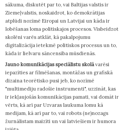
sākuma, diskutēt par to, vai Baltijas valstis ir
Ziemeļvalstis, noskaidrot, ko demokrātijas
atplūdi nozīmē Eiropai un Latvijai un kāda ir
lobēšanas loma politiskajos procesos. Visbeidzot
skolēni varēs atklāt, kā pakalpojumu
digitalizācija ietekmē politiskos procesus un to,
kāda ir lielvaru sāncensība mūsdienās.
Jauno komunikācijas speciālistu skolā
varēsi
iepazīties ar filmēšanas, montāžas un grafiskā
dizaina teorētisko pusi jeb, ko nozīmē
"multimediju radošie instrumenti", uzzināt, kas
ir iekļaujošās komunikācijas pamati, vai domāt ir
vērts, kā arī par Uzvaras laukuma lomu kā
medijam, kā arī par to, vai robots (ne)nozags
žurnālistam maizīti un vai latviešiem ir humora
izjūta.