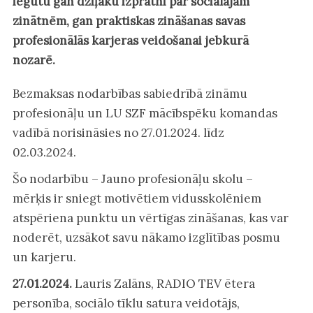
iegūtu gan dziļāku izpratni par sociālajām
zinātnēm, gan praktiskas zināšanas savas
profesionālās karjeras veidošanai jebkurā
nozarē.
Bezmaksas nodarbības sabiedrībā zināmu
profesionāļu un LU SZF mācībspēku komandas
vadībā norisināsies no 27.01.2024. līdz
02.03.2024.
Šo nodarbību – Jauno profesionāļu skolu –
mērķis ir sniegt motivētiem vidusskolēniem
atspēriena punktu un vērtīgas zināšanas, kas var
noderēt, uzsākot savu nākamo izglītības posmu
un karjeru.
27.01.2024.
Lauris Zalāns, RADIO TEV ētera
personība, sociālo tīklu satura veidotājs,