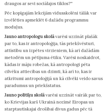
draugos ar sevi sociālajos tīklos?''
Pēc kopīgajām lekcijām vidusskolēni tālāk var
izvēlēties apmeklēt 6 dažādu programmu
moduļus.
Jauno antropologu skolā
varēsi uzzināt plašāk
par to, kas ir antropoloģija, tās priekšvēsturi,
attīstību un izpētes virzieniem, kā arī dažādām
metodēm un pētījuma ētiku. Varēsi noskaidrot,
kādas ir māju robežas, kā antropologi pēta
cilvēku attiecības un dzimti, kā arī to, kas ir
atkritumi antropoloģijā un kā cilvēki veido savus
paradumus un priekšstatus.
Jauno politiķu skolā
varēsi uzzināt vairāk par to,
ko Krievijas karš Ukrainā nozīmē Eiropas un
starptautiskajai drošībai divus gadus pēc tā