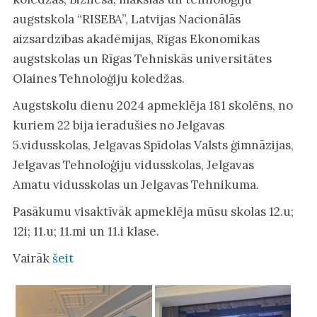
augstskola “RISEBA”, Latvijas Nacionālās
aizsardzības akadēmijas, Rīgas Ekonomikas
augstskolas un Rīgas Tehniskās universitātes
Olaines Tehnoloģiju koledžas.
Augstskolu dienu 2024 apmeklēja 181 skolēns, no
kuriem 22 bija ieradušies no Jelgavas
5.vidusskolas, Jelgavas Spīdolas Valsts ģimnāzijas,
Jelgavas Tehnoloģiju vidusskolas, Jelgavas
Amatu vidusskolas un Jelgavas Tehnikuma.
Pasākumu visaktīvāk apmeklēja mūsu skolas 12.u;
12i; 11.u; 11.mi un 11.i klase.
Vairāk
šeit