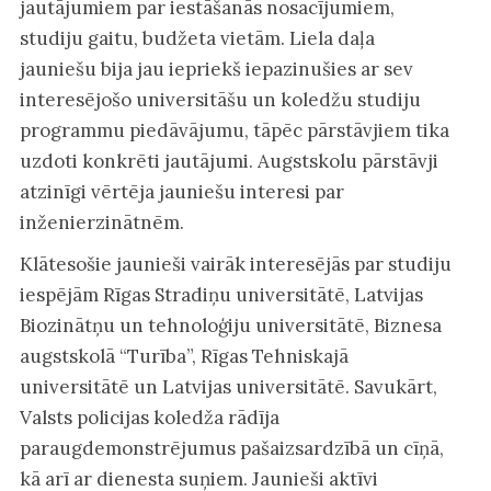
jautājumiem par iestāšanās nosacījumiem,
studiju gaitu, budžeta vietām. Liela daļa
jauniešu bija jau iepriekš iepazinušies ar sev
interesējošo universitāšu un koledžu studiju
programmu piedāvājumu, tāpēc pārstāvjiem tika
uzdoti konkrēti jautājumi. Augstskolu pārstāvji
atzinīgi vērtēja jauniešu interesi par
inženierzinātnēm.
Klātesošie jaunieši vairāk interesējās par studiju
iespējām Rīgas Stradiņu universitātē, Latvijas
Biozinātņu un tehnoloģiju universitātē, Biznesa
augstskolā “Turība”, Rīgas Tehniskajā
universitātē un Latvijas universitātē. Savukārt,
Valsts policijas koledža rādīja
paraugdemonstrējumus pašaizsardzībā un cīņā,
kā arī ar dienesta suņiem. Jaunieši aktīvi