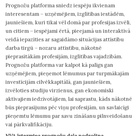
Prognožu platforma sniedz iespēju ikvienam
interesentam – uzņēmējiem, izglītības iestādēm,
jauniešiem, kuri tikai vēl domā par profesijas izvēli,
un citiem – iespējami ērtā, pieejamā un interaktīvā
veidā iepazīties ar sagaidāmo situācijas attīstību
darba tirgū – nozaru attīstību, nākotnē
pieprasītākām profesijām, izglītības vajadzībām.
Prognožu platforma var kalpot kā palīgs gan
uzņēmējiem, pieņemot lēmumus par turpmākajām
investīcijām cilvēkkapitālā, gan jauniešiem,
izvēloties studiju virzienus, gan ekonomiski
aktīvajiem iedzīvotājiem, lai saprastu, kāds nākotnē
būs pieprasījums pēc viņu profesijām, un savlaicīgi
pieņemtu lēmumu par savu zināšanu pilnveidošanu
vai pārkvalifikāciju.