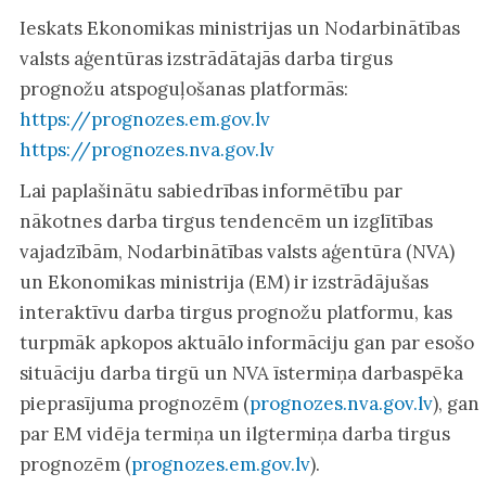
Ieskats Ekonomikas ministrijas un Nodarbinātības
valsts aģentūras izstrādātajās darba tirgus
prognožu atspoguļošanas platformās:
https://prognozes.em.gov.lv
https://prognozes.nva.gov.lv
Lai paplašinātu sabiedrības informētību par
nākotnes darba tirgus tendencēm un izglītības
vajadzībām, Nodarbinātības valsts aģentūra (NVA)
un Ekonomikas ministrija (EM) ir izstrādājušas
interaktīvu darba tirgus prognožu platformu, kas
turpmāk apkopos aktuālo informāciju gan par esošo
situāciju darba tirgū un NVA īstermiņa darbaspēka
pieprasījuma prognozēm (
prognozes.nva.gov.lv
), gan
par EM vidēja termiņa un ilgtermiņa darba tirgus
prognozēm (
prognozes.em.gov.lv
).