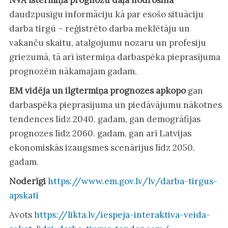
NVA īstermiņa prognožu daļa nodrošina
daudzpusīgu informāciju kā par esošo situāciju
darba tirgū – reģistrēto darba meklētāju un
vakanču skaitu, atalgojumu nozaru un profesiju
griezumā, tā arī īstermiņa darbaspēka pieprasījuma
prognozēm nākamajam gadam.
EM vidēja un ilgtermiņa prognozes apkopo
gan
darbaspēka pieprasījuma un piedāvājumu nākotnes
tendences līdz 2040. gadam, gan demogrāfijas
prognozes līdz 2060. gadam, gan arī Latvijas
ekonomiskās izaugsmes scenārijus līdz 2050.
gadam.
Noderīgi
https://www.em.gov.lv/lv/darba-tirgus-
apskati
Avots
https://likta.lv/iespeja-interaktiva-veida-