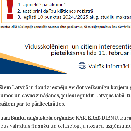
šiem Latvijā ir daudz iespēju veidot veiksmīgu karjeru 
mos un savas zināšanas, pūles ieguldīt Latvijas labā, ti
pašiem par to pārliecināties.
ruārī Banku augstskola organizē KARJERAS DIENU
, kur
pus vairākus finanšu un tehnologiju nozaru uzņēmumu