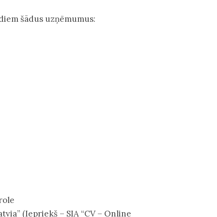
tendiem šādus uzņēmumus:
role
via” (Iepriekš – SIA “CV – Online