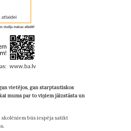
gan vietējos, gan starptautiskos
kai mums par to viņiem jāizstāsta un
ā skolēniem būs iespēja satikt
s.