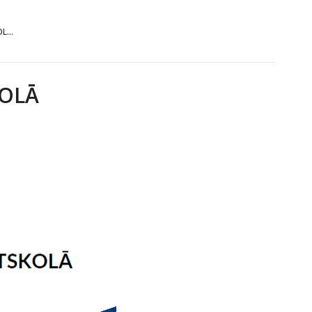
...
KOLĀ