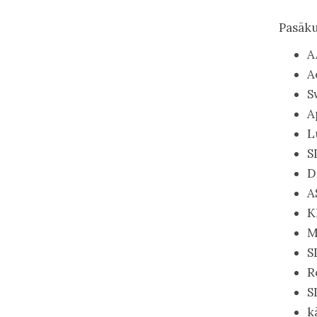
Pasāku
A
A
S
A
L
S
D
A
K
M
S
R
S
k