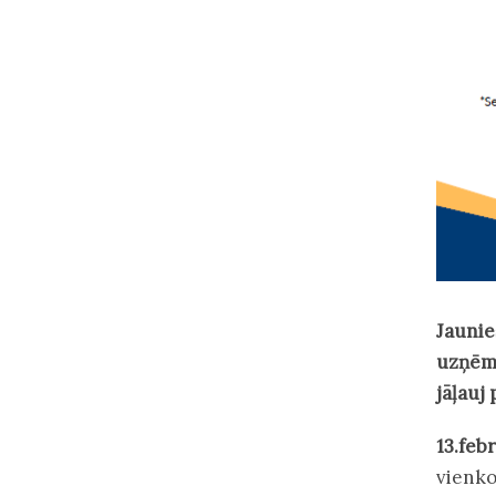
Jaunie
uzņēmu
jāļauj 
13.feb
vienko