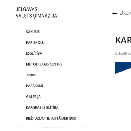
SĀKUM
SĀKUMS
KA
PAR SKOLU
5. FEBRU
IZGLĪTĪBA
METODISKAIS CENTRS
ZIŅAS
PASĀKUMI
GALERIJA
KARJERAS IZGLĪTĪBA
BIEŽI UZDOTIE JAUTĀJUMI (BUJ)