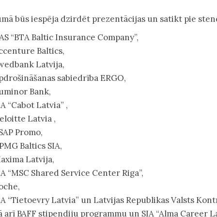
mā būs iespēja dzirdēt prezentācijas un satikt pie s
AS “BTA Baltic Insurance Company”,
ccenture Baltics,
wedbank Latvija,
pdrošināšanas sabiedrība ERGO,
uminor Bank,
IA “Cabot Latvia” ,
eloitte Latvia ,
SAP Promo,
PMG Baltics SIA,
axima Latvija,
IA “MSC Shared Service Center Riga”,
oche,
IA “Tietoevry Latvia” un Latvijas Republikas Valsts Kont
ā arī BAFF stipendiju programmu un SIA “Alma Career Lat