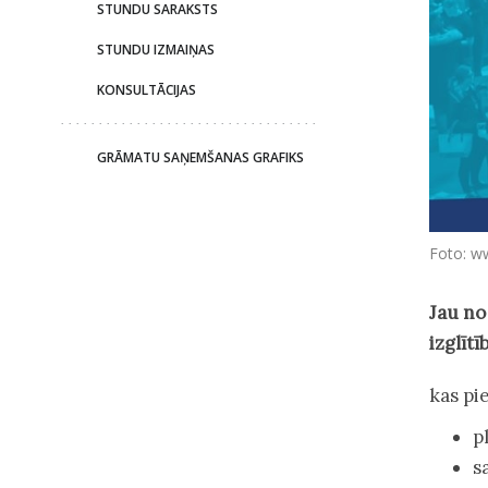
STUNDU SARAKSTS
STUNDU IZMAIŅAS
KONSULTĀCIJAS
GRĀMATU SAŅEMŠANAS GRAFIKS
Foto: ww
Jau no
izglītī
kas pi
p
s