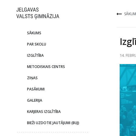
SĀKUM
SĀKUMS
Izg
PAR SKOLU
14. FEBR
IZGLĪTĪBA
METODISKAIS CENTRS
ZIŅAS
PASĀKUMI
GALERIJA
KARJERAS IZGLĪTĪBA
BIEŽI UZDOTIE JAUTĀJUMI (BUJ)