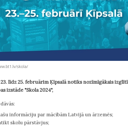
w.bt1.lv/skola/
 23. līdz 25. februārim Ķīpsalā notiks nozīmīgākais izglī
bas izstāde "Skola 2024",
edāvās:
lašu informāciju par mācībām Latvijā un ārzemēs;
atikt skolu pārstāvjus;